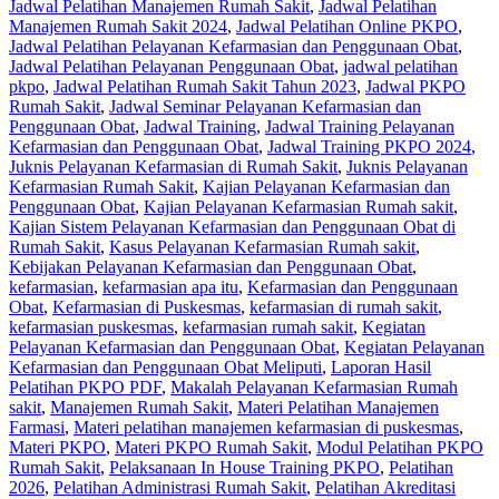
Jadwal Pelatihan Manajemen Rumah Sakit
,
Jadwal Pelatihan
Manajemen Rumah Sakit 2024
,
Jadwal Pelatihan Online PKPO
,
Jadwal Pelatihan Pelayanan Kefarmasian dan Penggunaan Obat
,
Jadwal Pelatihan Pelayanan Penggunaan Obat
,
jadwal pelatihan
pkpo
,
Jadwal Pelatihan Rumah Sakit Tahun 2023
,
Jadwal PKPO
Rumah Sakit
,
Jadwal Seminar Pelayanan Kefarmasian dan
Penggunaan Obat
,
Jadwal Training
,
Jadwal Training Pelayanan
Kefarmasian dan Penggunaan Obat
,
Jadwal Training PKPO 2024
,
Juknis Pelayanan Kefarmasian di Rumah Sakit
,
Juknis Pelayanan
Kefarmasian Rumah Sakit
,
Kajian Pelayanan Kefarmasian dan
Penggunaan Obat
,
Kajian Pelayanan Kefarmasian Rumah sakit
,
Kajian Sistem Pelayanan Kefarmasian dan Penggunaan Obat di
Rumah Sakit
,
Kasus Pelayanan Kefarmasian Rumah sakit
,
Kebijakan Pelayanan Kefarmasian dan Penggunaan Obat
,
kefarmasian
,
kefarmasian apa itu
,
Kefarmasian dan Penggunaan
Obat
,
Kefarmasian di Puskesmas
,
kefarmasian di rumah sakit
,
kefarmasian puskesmas
,
kefarmasian rumah sakit
,
Kegiatan
Pelayanan Kefarmasian dan Penggunaan Obat
,
Kegiatan Pelayanan
Kefarmasian dan Penggunaan Obat Meliputi
,
Laporan Hasil
Pelatihan PKPO PDF
,
Makalah Pelayanan Kefarmasian Rumah
sakit
,
Manajemen Rumah Sakit
,
Materi Pelatihan Manajemen
Farmasi
,
Materi pelatihan manajemen kefarmasian di puskesmas
,
Materi PKPO
,
Materi PKPO Rumah Sakit
,
Modul Pelatihan PKPO
Rumah Sakit
,
Pelaksanaan In House Training PKPO
,
Pelatihan
2026
,
Pelatihan Administrasi Rumah Sakit
,
Pelatihan Akreditasi