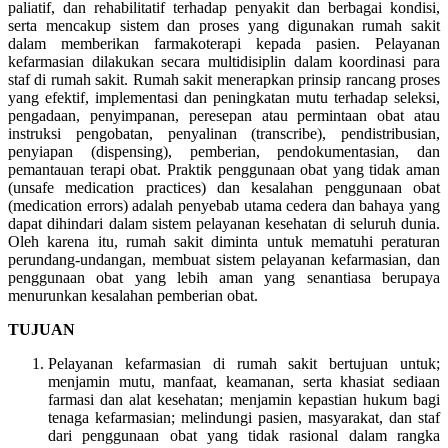
paliatif, dan rehabilitatif terhadap penyakit dan berbagai kondisi,
serta mencakup sistem dan proses yang digunakan rumah sakit
dalam memberikan farmakoterapi kepada pasien. Pelayanan
kefarmasian dilakukan secara multidisiplin dalam koordinasi para
staf di rumah sakit. Rumah sakit menerapkan prinsip rancang proses
yang efektif, implementasi dan peningkatan mutu terhadap seleksi,
pengadaan, penyimpanan, peresepan atau permintaan obat atau
instruksi pengobatan, penyalinan (transcribe), pendistribusian,
penyiapan (dispensing), pemberian, pendokumentasian, dan
pemantauan terapi obat. Praktik penggunaan obat yang tidak aman
(unsafe medication practices) dan kesalahan penggunaan obat
(medication errors) adalah penyebab utama cedera dan bahaya yang
dapat dihindari dalam sistem pelayanan kesehatan di seluruh dunia.
Oleh karena itu, rumah sakit diminta untuk mematuhi peraturan
perundang-undangan, membuat sistem pelayanan kefarmasian, dan
penggunaan obat yang lebih aman yang senantiasa berupaya
menurunkan kesalahan pemberian obat.
TUJUAN
Pelayanan kefarmasian di rumah sakit bertujuan untuk;
menjamin mutu, manfaat, keamanan, serta khasiat sediaan
farmasi dan alat kesehatan; menjamin kepastian hukum bagi
tenaga kefarmasian; melindungi pasien, masyarakat, dan staf
dari penggunaan obat yang tidak rasional dalam rangka