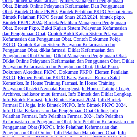
Obat
,
bimtek khusus farmasi
,
Bimtek Manajemen Penggunaan
Obat
,
Bimtek Online Pelayanan Kefarmasian Dan Penggunaan
Obat
,
Bimtek Online PKPO
,
Bimtek Pelatihan PKPO Sesuai Snars
,
Bimtek Pelatihan PKPO Sesuai Snars 2023/2024
,
bimtek pkpo
,
Bimtek PKPO 2024
,
Bimtek/Pelatihan Manajemen Penggunaan
Obat
,
Brosur Pkpo
,
Bukti Kajian Sistem Pelayanan Kefarmasian
dan Penggunaan Obat
,
Contoh Bukti Kajian Sistem Pelayanan
Kefarmasian dan Penggunaan Obat
,
Contoh Dokumen Pokja
PKPO
,
Contoh Kajian Sistem Pelayanan Kefarmasian dan
Penggunaan Obat
,
diklat farmasi
,
Diklat Kefarmasian dan
Penggunaan Obat Online
,
DIklat Manajemen Penggunaan Obat
,
Diklat Online Pelayanan Kefarmasian dan Penggunaan Obat
,
Diklat
Pelayanan Kefarmasian dan Penggunaan Obat
,
Diklat Pkpo
,
Dokumen Akreditasi PKPO
,
Dokumen PKPO
,
Elemen Penilaian
PKPO
,
Elemen Penilaian PKPO Kars
,
Farmasi Rumah Sakit
Kemenkes
,
In House Training Farmasi
,
In House Training
Pelayanan Obstetri Neonatal Emergensi
,
In House Training Triage
Archives
,
indikator mutu farmasi
,
Info Bimtek dan Diklat Lengkap
,
Info Bimtek Farmasi
,
Info Bimtek Farmasi 2024
,
Info Bimtek
Farmasi Di Jogja
,
Info Bimtek PKPO
,
Info Bimtek PKPO 2024
,
Info Diklat Kefarmasian dan Penggunaan Obat Online
,
Info
Pelatihan Farmasi
,
Info Pelatihan Farmasi 2024
,
Info Pelatihan
Kefarmasian dan Penggunaan Obat
,
Info Pelatihan Kefarmasian dan
Penggunaan Obat (PKPO)
,
Info Pelatihan Kefarmasian dan
Penggunaan Obat Online
,
Info Pelatihan Manajemen Obat
,
Info