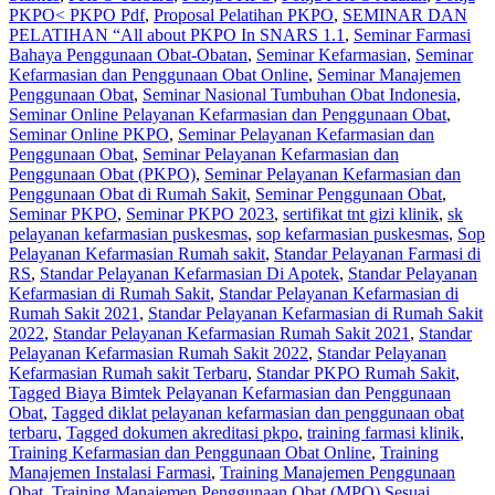
PKPO< PKPO Pdf
,
Proposal Pelatihan PKPO
,
SEMINAR DAN
PELATIHAN “All about PKPO In SNARS 1.1
,
Seminar Farmasi
Bahaya Penggunaan Obat-Obatan
,
Seminar Kefarmasian
,
Seminar
Kefarmasian dan Penggunaan Obat Online
,
Seminar Manajemen
Penggunaan Obat
,
Seminar Nasional Tumbuhan Obat Indonesia
,
Seminar Online Pelayanan Kefarmasian dan Penggunaan Obat
,
Seminar Online PKPO
,
Seminar Pelayanan Kefarmasian dan
Penggunaan Obat
,
Seminar Pelayanan Kefarmasian dan
Penggunaan Obat (PKPO)
,
Seminar Pelayanan Kefarmasian dan
Penggunaan Obat di Rumah Sakit
,
Seminar Penggunaan Obat
,
Seminar PKPO
,
Seminar PKPO 2023
,
sertifikat tnt gizi klinik
,
sk
pelayanan kefarmasian puskesmas
,
sop kefarmasian puskesmas
,
Sop
Pelayanan Kefarmasian Rumah sakit
,
Standar Pelayanan Farmasi di
RS
,
Standar Pelayanan Kefarmasian Di Apotek
,
Standar Pelayanan
Kefarmasian di Rumah Sakit
,
Standar Pelayanan Kefarmasian di
Rumah Sakit 2021
,
Standar Pelayanan Kefarmasian di Rumah Sakit
2022
,
Standar Pelayanan Kefarmasian Rumah Sakit 2021
,
Standar
Pelayanan Kefarmasian Rumah Sakit 2022
,
Standar Pelayanan
Kefarmasian Rumah sakit Terbaru
,
Standar PKPO Rumah Sakit
,
Tagged Biaya Bimtek Pelayanan Kefarmasian dan Penggunaan
Obat
,
Tagged diklat pelayanan kefarmasian dan penggunaan obat
terbaru
,
Tagged dokumen akreditasi pkpo
,
training farmasi klinik
,
Training Kefarmasian dan Penggunaan Obat Online
,
Training
Manajemen Instalasi Farmasi
,
Training Manajemen Penggunaan
Obat
,
Training Manajemen Penggunaan Obat (MPO) Sesuai