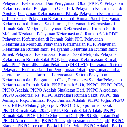
Pelayanan Kefarmasian Dan Penggunaan Obat (PKPO)
,
Pelayanan
Kefarmasian dan Penggunaan Obat Pdf
,
Pelayanan Kefarmasian di
Apotek
,
Pelayanan Kefarmasian di Klinik
,
Pelayanan Kefarmasian
di Puskesmas
,
Pelayanan Kefarmasian di Rumah Sakit
,
Pelayanan
Kefarmasian di Rumah Sakit Jurnal
,
Pelayanan Kefarmasian di
Rumah Sakit Meliputi
,
Pelayanan Kefarmasian di Rumah Sakit
Meliputi Kegiatan
,
Pelayanan Kefarmasian di Rumah Sakit PDF
,
Pelayanan Kefarmasian di Rumah Sakit PPT
,
Pelayanan
Kefarmasian Meliputi
,
Pelayanan Kefarmasian PDF
,
Pelayanan
Kefarmasian Rumah sakit
,
Pelayanan Kefarmasian Rumah sakit
Jurnal
,
Pelayanan Kefarmasian Rumah Sakit Meliputi
,
Pelayanan
Kefarmasian Rumah Sakit PDF
,
Pelayanan Kefarmasian Rumah
sakit PPT
,
Pendidikan dan Pelatihan (DIKLAT)
,
Penerapan Sistem
Pelayanan Kefarmasian dan Penggunaan Obat
,
penyimpanan obat
di gudang instalasi farmasi
,
Perencanaan Sistem Pelayanan
Kefarmasian dan Penggunaan Obat
,
Permenkes Standar Pelayanan
Kefarmasian Rumah Sakit
,
PKP Rumah Sakit
,
PKPO
,
PKPO 2026
,
PKPO Adalah
,
PKPO Adalah Singkatan Dari
,
PKPO Akreditasi
,
PKPO Akreditasi Rs
,
PKPO Akreditasi Rumah Sakit
,
PKPO dan
Jenisnya
,
Pkpo Farmasi
,
Pkpo Farmasi Adalah
,
PKPO Jogja
,
PKPO
kars
,
PKPO Malang
,
pkpo pdf
,
PKPO RS
,
pkpo rumah sakit
,
PKPO Rumah Sakit 2024
,
PKPO Rumah Sakit Adalah
,
PKPO
Rumah Sakit PDF
,
PKPO Singkatan Dari
,
PKPO Singkatan Dari
PKPO Akreditasi Rs
,
PKPO Snars
,
pkpo snars edisi 1.1 pdf
,
PKPO
Starkes
,
PKPO Terbaru
,
Pokja PKPO
,
Pokja PKPO Adalah
,
Pokja