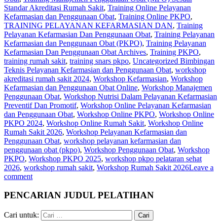
Standar Akreditasi Rumah Sakit
,
Training Online Pelayanan
Kefarmasian dan Penggunaan Obat
,
Training Online PKPO
,
TRAINING PELAYANAN KEFARMASIAN DAN
,
Training
Pelayanan Kefarmasian Dan Penggunaan Obat
,
Training Pelayanan
Kefarmasian dan Penggunaan Obat (PKPO)
,
Training Pelayanan
Kefarmasian Dan Penggunaan Obat Archives
,
Training PKPO
,
training rumah sakit
,
training snars pkpo
,
Uncategorized Bimbingan
Teknis Pelayanan Kefarmasian dan Penggunaan Obat
,
workshop
akreditasi rumah sakit 2024
,
Workshop Kefarmasian
,
Workshop
Kefarmasian dan Penggunaan Obat Online
,
Workshop Manajemen
Penggunaan Obat
,
Workshop Nutrisi Dalam Pelayanan Kefarmasian
Preventif Dan Promotif
,
Workshop Online Pelayanan Kefarmasian
dan Penggunaan Obat
,
Workshop Online PKPO
,
Workshop Online
PKPO 2024
,
Workshop Online Rumah Sakit
,
Workshop Online
Rumah Sakit 2026
,
Workshop Pelayanan Kefarmasian dan
Penggunaan Obat
,
workshop pelayanan kefarmasian dan
penggunaan obat (pkpo)
,
Workshop Penggunaan Obat
,
Workshop
PKPO
,
Workshop PKPO 2025
,
workshop pkpo pelataran sehat
2026
,
workshop rumah sakit
,
Workshop Rumah Sakit 2026
Leave a
comment
PENCARIAN JUDUL PELATIHAN
Cari untuk: