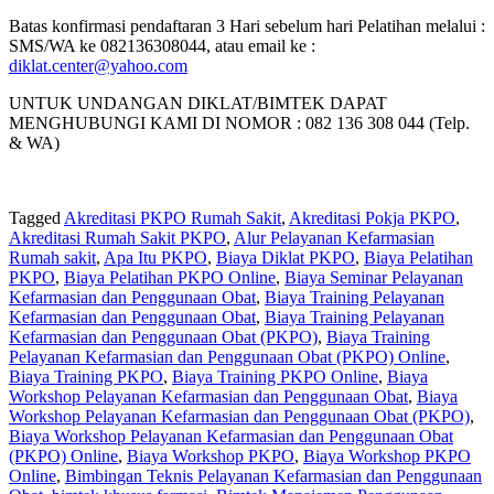
Batas konfirmasi pendaftaran 3 Hari sebelum hari Pelatihan melalui :
SMS/WA ke 082136308044, atau email ke :
diklat.center@yahoo.com
UNTUK UNDANGAN DIKLAT/BIMTEK DAPAT
MENGHUBUNGI KAMI DI NOMOR : 082 136 308 044 (Telp.
& WA)
Tagged
Akreditasi PKPO Rumah Sakit
,
Akreditasi Pokja PKPO
,
Akreditasi Rumah Sakit PKPO
,
Alur Pelayanan Kefarmasian
Rumah sakit
,
Apa Itu PKPO
,
Biaya Diklat PKPO
,
Biaya Pelatihan
PKPO
,
Biaya Pelatihan PKPO Online
,
Biaya Seminar Pelayanan
Kefarmasian dan Penggunaan Obat
,
Biaya Training Pelayanan
Kefarmasian dan Penggunaan Obat
,
Biaya Training Pelayanan
Kefarmasian dan Penggunaan Obat (PKPO)
,
Biaya Training
Pelayanan Kefarmasian dan Penggunaan Obat (PKPO) Online
,
Biaya Training PKPO
,
Biaya Training PKPO Online
,
Biaya
Workshop Pelayanan Kefarmasian dan Penggunaan Obat
,
Biaya
Workshop Pelayanan Kefarmasian dan Penggunaan Obat (PKPO)
,
Biaya Workshop Pelayanan Kefarmasian dan Penggunaan Obat
(PKPO) Online
,
Biaya Workshop PKPO
,
Biaya Workshop PKPO
Online
,
Bimbingan Teknis Pelayanan Kefarmasian dan Penggunaan