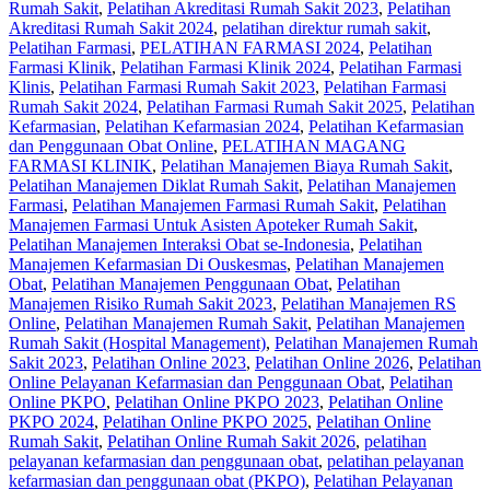
Rumah Sakit
,
Pelatihan Akreditasi Rumah Sakit 2023
,
Pelatihan
Akreditasi Rumah Sakit 2024
,
pelatihan direktur rumah sakit
,
Pelatihan Farmasi
,
PELATIHAN FARMASI 2024
,
Pelatihan
Farmasi Klinik
,
Pelatihan Farmasi Klinik 2024
,
Pelatihan Farmasi
Klinis
,
Pelatihan Farmasi Rumah Sakit 2023
,
Pelatihan Farmasi
Rumah Sakit 2024
,
Pelatihan Farmasi Rumah Sakit 2025
,
Pelatihan
Kefarmasian
,
Pelatihan Kefarmasian 2024
,
Pelatihan Kefarmasian
dan Penggunaan Obat Online
,
PELATIHAN MAGANG
FARMASI KLINIK
,
Pelatihan Manajemen Biaya Rumah Sakit
,
Pelatihan Manajemen Diklat Rumah Sakit
,
Pelatihan Manajemen
Farmasi
,
Pelatihan Manajemen Farmasi Rumah Sakit
,
Pelatihan
Manajemen Farmasi Untuk Asisten Apoteker Rumah Sakit
,
Pelatihan Manajemen Interaksi Obat se-Indonesia
,
Pelatihan
Manajemen Kefarmasian Di Ouskesmas
,
Pelatihan Manajemen
Obat
,
Pelatihan Manajemen Penggunaan Obat
,
Pelatihan
Manajemen Risiko Rumah Sakit 2023
,
Pelatihan Manajemen RS
Online
,
Pelatihan Manajemen Rumah Sakit
,
Pelatihan Manajemen
Rumah Sakit (Hospital Management)
,
Pelatihan Manajemen Rumah
Sakit 2023
,
Pelatihan Online 2023
,
Pelatihan Online 2026
,
Pelatihan
Online Pelayanan Kefarmasian dan Penggunaan Obat
,
Pelatihan
Online PKPO
,
Pelatihan Online PKPO 2023
,
Pelatihan Online
PKPO 2024
,
Pelatihan Online PKPO 2025
,
Pelatihan Online
Rumah Sakit
,
Pelatihan Online Rumah Sakit 2026
,
pelatihan
pelayanan kefarmasian dan penggunaan obat
,
pelatihan pelayanan
kefarmasian dan penggunaan obat (PKPO)
,
Pelatihan Pelayanan