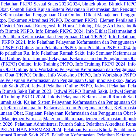
 Pelatihan PKPO Sesuai Snars 2023/2024
,
bimtek pkpo
,
Bimtek PKPO
Obat
,
Contoh Bukti Kajian Sistem Pelayanan Kefarmasian dan Penggu
 Kefarmasian dan Penggunaan Obat Online
,
DIklat Manajemen Penggu
kpo
,
Dokumen Akreditasi PKPO
,
Dokumen PKPO
,
Elemen Penilaian
 Obstetri Neonatal Emergensi
,
In House Training Triage Archives
,
indi
nfo Bimtek PKPO
,
Info Bimtek PKPO 2024
,
Info Diklat Kefarmasian
o Pelatihan Kefarmasian dan Penggunaan Obat (PKPO)
,
Info Pelatiha
ne PKPO 2024
,
Info Pelatihan Pelayanan Kefarmasian dan Penggunaan
at (PKPO) Online
,
Info Pelatihan PKPO
,
Info Pelatihan PKPO 2024
,
I
fo pelatihan Ru
,
Info Pelatihan Rumah Sakit
,
Info Seminar Kefarmasia
bat Online
,
Info Training Pelayanan Kefarmasian dan Penggunaan Oba
t (PKPO) Online
,
Info Training PKPO
,
Info Training PKPO 2024
,
Inf
n Obat Online
,
Info Workshop Pelayanan Kefarmasian dan Penggunaa
an Obat (PKPO) Online
,
Info Workshop PKPO
,
Info Workshop PKPO
se Pelayanan Kefarmasian dan Penggunaan Obat
,
inhouse pkpo
,
Jadwa
mah Sakit 2024
,
Jadwal Pelatihan Online PKPO
,
Jadwal Pelatihan Pe
an Rumah Sakit Tahun 2023
,
Jadwal PKPO Rumah Sakit
,
Jadwal Semin
al Training PKPO 2024
,
Juknis Pelayanan Kefarmasian di Rumah Saki
Rumah sakit
,
Kajian Sistem Pelayanan Kefarmasian dan Penggunaan Ob
n
,
kefarmasian apa itu
,
Kefarmasian dan Penggunaan Obat
,
Kefarmasia
gunaan Obat
,
Kegiatan Pelayanan Kefarmasian dan Penggunaan Obat M
an Manajemen Farmasi
,
Materi pelatihan manajemen kefarmasian di pus
an 2026
,
Pelatihan Administrasi Rumah Sakit
,
Pelatihan Akreditasi Rum
,
PELATIHAN FARMASI 2024
,
Pelatihan Farmasi Klinik
,
Pelatihan F
Farmasi Rumah Sakit 2025
,
Pelatihan Kefarmasian
,
Pelatihan Kefarmas