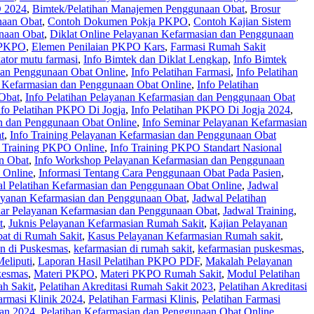
 2024
,
Bimtek/Pelatihan Manajemen Penggunaan Obat
,
Brosur
naan Obat
,
Contoh Dokumen Pokja PKPO
,
Contoh Kajian Sistem
naan Obat
,
Diklat Online Pelayanan Kefarmasian dan Penggunaan
 PKPO
,
Elemen Penilaian PKPO Kars
,
Farmasi Rumah Sakit
kator mutu farmasi
,
Info Bimtek dan Diklat Lengkap
,
Info Bimtek
 dan Penggunaan Obat Online
,
Info Pelatihan Farmasi
,
Info Pelatihan
n Kefarmasian dan Penggunaan Obat Online
,
Info Pelatihan
 Obat
,
Info Pelatihan Pelayanan Kefarmasian dan Penggunaan Obat
nfo Pelatihan PKPO Di Jogja
,
Info Pelatihan PKPO Di Jogja 2024
,
n dan Penggunaan Obat Online
,
Info Seminar Pelayanan Kefarmasian
t
,
Info Training Pelayanan Kefarmasian dan Penggunaan Obat
o Training PKPO Online
,
Info Training PKPO Standart Nasional
n Obat
,
Info Workshop Pelayanan Kefarmasian dan Penggunaan
 Online
,
Informasi Tentang Cara Penggunaan Obat Pada Pasien
,
l Pelatihan Kefarmasian dan Penggunaan Obat Online
,
Jadwal
layanan Kefarmasian dan Penggunaan Obat
,
Jadwal Pelatihan
ar Pelayanan Kefarmasian dan Penggunaan Obat
,
Jadwal Training
,
t
,
Juknis Pelayanan Kefarmasian Rumah Sakit
,
Kajian Pelayanan
at di Rumah Sakit
,
Kasus Pelayanan Kefarmasian Rumah sakit
,
n di Puskesmas
,
kefarmasian di rumah sakit
,
kefarmasian puskesmas
,
eliputi
,
Laporan Hasil Pelatihan PKPO PDF
,
Makalah Pelayanan
kesmas
,
Materi PKPO
,
Materi PKPO Rumah Sakit
,
Modul Pelatihan
ah Sakit
,
Pelatihan Akreditasi Rumah Sakit 2023
,
Pelatihan Akreditasi
armasi Klinik 2024
,
Pelatihan Farmasi Klinis
,
Pelatihan Farmasi
ian 2024
,
Pelatihan Kefarmasian dan Penggunaan Obat Online
,