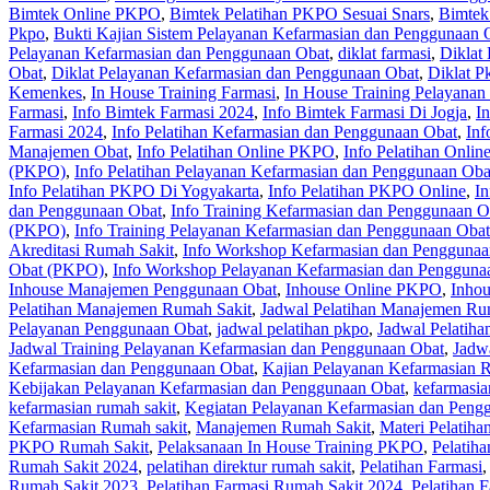
Bimtek Online PKPO
,
Bimtek Pelatihan PKPO Sesuai Snars
,
Bimtek
Pkpo
,
Bukti Kajian Sistem Pelayanan Kefarmasian dan Penggunaan 
Pelayanan Kefarmasian dan Penggunaan Obat
,
diklat farmasi
,
Diklat
Obat
,
Diklat Pelayanan Kefarmasian dan Penggunaan Obat
,
Diklat P
Kemenkes
,
In House Training Farmasi
,
In House Training Pelayanan
Farmasi
,
Info Bimtek Farmasi 2024
,
Info Bimtek Farmasi Di Jogja
,
I
Farmasi 2024
,
Info Pelatihan Kefarmasian dan Penggunaan Obat
,
Inf
Manajemen Obat
,
Info Pelatihan Online PKPO
,
Info Pelatihan Onli
(PKPO)
,
Info Pelatihan Pelayanan Kefarmasian dan Penggunaan Ob
Info Pelatihan PKPO Di Yogyakarta
,
Info Pelatihan PKPO Online
,
In
dan Penggunaan Obat
,
Info Training Kefarmasian dan Penggunaan O
(PKPO)
,
Info Training Pelayanan Kefarmasian dan Penggunaan Oba
Akreditasi Rumah Sakit
,
Info Workshop Kefarmasian dan Penggunaa
Obat (PKPO)
,
Info Workshop Pelayanan Kefarmasian dan Pengguna
Inhouse Manajemen Penggunaan Obat
,
Inhouse Online PKPO
,
Inhou
Pelatihan Manajemen Rumah Sakit
,
Jadwal Pelatihan Manajemen Ru
Pelayanan Penggunaan Obat
,
jadwal pelatihan pkpo
,
Jadwal Pelatih
Jadwal Training Pelayanan Kefarmasian dan Penggunaan Obat
,
Jadw
Kefarmasian dan Penggunaan Obat
,
Kajian Pelayanan Kefarmasian 
Kebijakan Pelayanan Kefarmasian dan Penggunaan Obat
,
kefarmasia
kefarmasian rumah sakit
,
Kegiatan Pelayanan Kefarmasian dan Peng
Kefarmasian Rumah sakit
,
Manajemen Rumah Sakit
,
Materi Pelatih
PKPO Rumah Sakit
,
Pelaksanaan In House Training PKPO
,
Pelatih
Rumah Sakit 2024
,
pelatihan direktur rumah sakit
,
Pelatihan Farmasi
Rumah Sakit 2023
,
Pelatihan Farmasi Rumah Sakit 2024
,
Pelatihan 