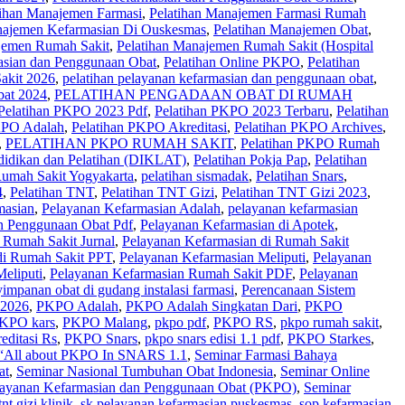
tihan Manajemen Farmasi
,
Pelatihan Manajemen Farmasi Rumah
najemen Kefarmasian Di Ouskesmas
,
Pelatihan Manajemen Obat
,
jemen Rumah Sakit
,
Pelatihan Manajemen Rumah Sakit (Hospital
asian dan Penggunaan Obat
,
Pelatihan Online PKPO
,
Pelatihan
akit 2026
,
pelatihan pelayanan kefarmasian dan penggunaan obat
,
bat 2024
,
PELATIHAN PENGADAAN OBAT DI RUMAH
Pelatihan PKPO 2023 Pdf
,
Pelatihan PKPO 2023 Terbaru
,
Pelatihan
KPO Adalah
,
Pelatihan PKPO Akreditasi
,
Pelatihan PKPO Archives
,
,
PELATIHAN PKPO RUMAH SAKIT
,
Pelatihan PKPO Rumah
ndidikan dan Pelatihan (DIKLAT)
,
Pelatihan Pokja Pap
,
Pelatihan
Rumah Sakit Yogyakarta
,
pelatihan sismadak
,
Pelatihan Snars
,
4
,
Pelatihan TNT
,
Pelatihan TNT Gizi
,
Pelatihan TNT Gizi 2023
,
masian
,
Pelayanan Kefarmasian Adalah
,
pelayanan kefarmasian
n Penggunaan Obat Pdf
,
Pelayanan Kefarmasian di Apotek
,
 Rumah Sakit Jurnal
,
Pelayanan Kefarmasian di Rumah Sakit
di Rumah Sakit PPT
,
Pelayanan Kefarmasian Meliputi
,
Pelayanan
eliputi
,
Pelayanan Kefarmasian Rumah Sakit PDF
,
Pelayanan
impanan obat di gudang instalasi farmasi
,
Perencanaan Sistem
2026
,
PKPO Adalah
,
PKPO Adalah Singkatan Dari
,
PKPO
KPO kars
,
PKPO Malang
,
pkpo pdf
,
PKPO RS
,
pkpo rumah sakit
,
ditasi Rs
,
PKPO Snars
,
pkpo snars edisi 1.1 pdf
,
PKPO Starkes
,
l about PKPO In SNARS 1.1
,
Seminar Farmasi Bahaya
at
,
Seminar Nasional Tumbuhan Obat Indonesia
,
Seminar Online
layanan Kefarmasian dan Penggunaan Obat (PKPO)
,
Seminar
tnt gizi klinik
,
sk pelayanan kefarmasian puskesmas
,
sop kefarmasian