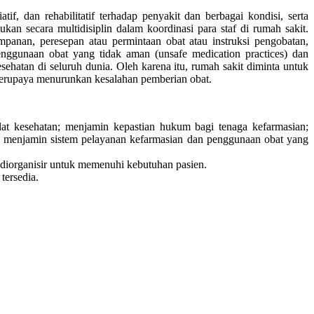
, dan rehabilitatif terhadap penyakit dan berbagai kondisi, serta
n secara multidisiplin dalam koordinasi para staf di rumah sakit.
panan, peresepan atau permintaan obat atau instruksi pengobatan,
penggunaan obat yang tidak aman (unsafe medication practices) dan
ehatan di seluruh dunia. Oleh karena itu, rumah sakit diminta untuk
berupaya menurunkan kesalahan pemberian obat.
lat kesehatan; menjamin kepastian hukum bagi tenaga kefarmasian;
y); menjamin sistem pelayanan kefarmasian dan penggunaan obat yang
diorganisir untuk memenuhi kebutuhan pasien.
tersedia.