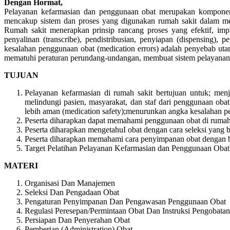
Dengan Hormat,
Pelayanan kefarmasian dan penggunaan obat merupakan komponen yan
mencakup sistem dan proses yang digunakan rumah sakit dalam memb
Rumah sakit menerapkan prinsip rancang proses yang efektif, imp
penyalinan (transcribe), pendistribusian, penyiapan (dispensing)
kesalahan penggunaan obat (medication errors) adalah penyebab utam
mematuhi peraturan perundang-undangan, membuat sistem pelayanan 
TUJUAN
Pelayanan kefarmasian di rumah sakit bertujuan untuk; menj
melindungi pasien, masyarakat, dan staf dari penggunaan oba
lebih aman (medication safety);menurunkan angka kesalahan p
Peserta diharapkan dapat memahami penggunaan obat di rumah 
Peserta diharapkan mengetahuI obat dengan cara seleksi yang be
Peserta diharapkan memahami cara penyimpanan obat dengan 
Target Pelatihan Pelayanan Kefarmasian dan Penggunaan Obat
MATERI
Organisasi Dan Manajemen
Seleksi Dan Pengadaan Obat
Pengaturan Penyimpanan Dan Pengawasan Penggunaan Obat
Regulasi Peresepan/Permintaan Obat Dan Instruksi Pengobatan
Persiapan Dan Penyerahan Obat
Pemberian (Administration) Obat