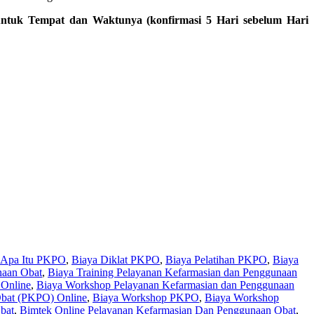
untuk Tempat dan Waktunya (konfirmasi 5 Hari sebelum Hari
Apa Itu PKPO
,
Biaya Diklat PKPO
,
Biaya Pelatihan PKPO
,
Biaya
naan Obat
,
Biaya Training Pelayanan Kefarmasian dan Penggunaan
 Online
,
Biaya Workshop Pelayanan Kefarmasian dan Penggunaan
Obat (PKPO) Online
,
Biaya Workshop PKPO
,
Biaya Workshop
bat
,
Bimtek Online Pelayanan Kefarmasian Dan Penggunaan Obat
,