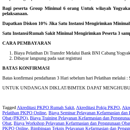
Bagi peserta Group Minimal 6 orang Untuk wilayah Yogyaka
pelaksanaan.
Dapatkan Diskon 10% Jika Satu Instansi Mengirimkan Minimal 1
Satu Instansi/Rumah Sakit Minimal Mengirimkan Peserta 3 samp
CARA PEMBAYARAN
Biaya Pelatihan Di Transfer Melalui Bank BNI Cabang Yogyaka
Dibayar langsung pada saat registrasi
BATAS KONFIRMASI
Batas konfirmasi pendaftaran 3 Hari sebelum hari Pelatihan melalui
UNTUK UNDANGAN DIKLAT/BIMTEK DAPAT MENGHUBUNGI KA
Tagged
Akreditasi PKPO Rumah Sakit
,
Akreditasi Pokja PKPO
,
Akr
Pelatihan PKPO Online
,
Biaya Seminar Pelayanan Kefarmasian dan
Obat (PKPO)
,
Biaya Training Pelayanan Kefarmasian dan Penggun
Obat
,
Biaya Workshop Pelayanan Kefarmasian dan Penggunaan Oba
PKPO Online
,
Bimbingan Teknis Pelayanan Kefarmasian dan Pengg