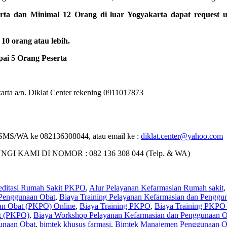
rta dan Minimal 12 Orang di luar Yogyakarta dapat request 
0 orang atau lebih.
ai 5 Orang Peserta
rta a/n. Diklat Center rekening 0911017873
 : SMS/WA ke 082136308044, atau email ke :
diklat.center@yahoo.com
MI DI NOMOR : 082 136 308 044 (Telp. & WA)
editasi Rumah Sakit PKPO
,
Alur Pelayanan Kefarmasian Rumah sakit
,
 Penggunaan Obat
,
Biaya Training Pelayanan Kefarmasian dan Penggu
aan Obat (PKPO) Online
,
Biaya Training PKPO
,
Biaya Training PKPO
t (PKPO)
,
Biaya Workshop Pelayanan Kefarmasian dan Penggunaan 
unaan Obat
,
bimtek khusus farmasi
,
Bimtek Manajemen Penggunaan O