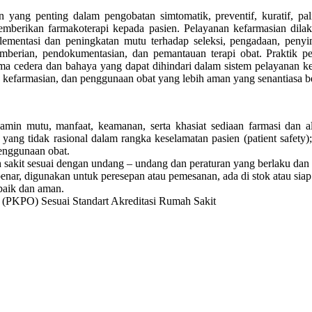
g penting dalam pengobatan simtomatik, preventif, kuratif, paliatif
erikan farmakoterapi kepada pasien. Pelayanan kefarmasian dilakuka
lementasi dan peningkatan mutu terhadap seleksi, pengadaan, penyim
, pemberian, pendokumentasian, dan pemantauan terapi obat. Praktik 
a cedera dan bahaya yang dapat dihindari dalam sistem pelayanan kes
kefarmasian, dan penggunaan obat yang lebih aman yang senantiasa 
amin mutu, manfaat, keamanan, serta khasiat sediaan farmasi dan a
t yang tidak rasional dalam rangka keselamatan pasien (patient safet
enggunaan obat.
sakit sesuai dengan undang – undang dan peraturan yang berlaku dan 
nar, digunakan untuk peresepan atau pemesanan, ada di stok atau siap 
baik dan aman.
 (PKPO) Sesuai Standart Akreditasi Rumah Sakit