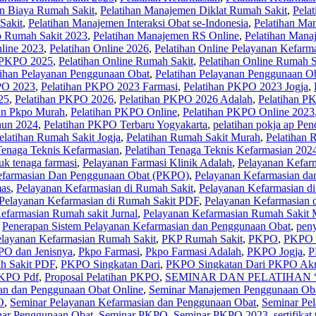
n Biaya Rumah Sakit
,
Pelatihan Manajemen Diklat Rumah Sakit
,
Pela
Sakit
,
Pelatihan Manajemen Interaksi Obat se-Indonesia
,
Pelatihan Ma
o Rumah Sakit 2023
,
Pelatihan Manajemen RS Online
,
Pelatihan Mana
nline 2023
,
Pelatihan Online 2026
,
Pelatihan Online Pelayanan Kefarm
e PKPO 2025
,
Pelatihan Online Rumah Sakit
,
Pelatihan Online Rumah S
tihan Pelayanan Penggunaan Obat
,
Pelatihan Pelayanan Penggunaan O
PO 2023
,
Pelatihan PKPO 2023 Farmasi
,
Pelatihan PKPO 2023 Jogja
,
25
,
Pelatihan PKPO 2026
,
Pelatihan PKPO 2026 Adalah
,
Pelatihan P
han Pkpo Murah
,
Pelatihan PKPO Online
,
Pelatihan PKPO Online 2023
hun 2024
,
Pelatihan PKPO Terbaru Yogyakarta
,
pelatihan pokja ap Pe
elatihan Rumah Sakit Jogja
,
Pelatihan Rumah Sakit Murah
,
Pelatihan 
Tenaga Teknis Kefarmasian
,
Pelatihan Tenaga Teknis Kefarmasian 202
tuk tenaga farmasi
,
Pelayanan Farmasi Klinik Adalah
,
Pelayanan Kefar
efarmasian Dan Penggunaan Obat (PKPO)
,
Pelayanan Kefarmasian da
mas
,
Pelayanan Kefarmasian di Rumah Sakit
,
Pelayanan Kefarmasian di
Pelayanan Kefarmasian di Rumah Sakit PDF
,
Pelayanan Kefarmasian 
efarmasian Rumah sakit Jurnal
,
Pelayanan Kefarmasian Rumah Sakit M
,
Penerapan Sistem Pelayanan Kefarmasian dan Penggunaan Obat
,
peny
elayanan Kefarmasian Rumah Sakit
,
PKP Rumah Sakit
,
PKPO
,
PKPO 
O dan Jenisnya
,
Pkpo Farmasi
,
Pkpo Farmasi Adalah
,
PKPO Jogja
,
P
 Sakit PDF
,
PKPO Singkatan Dari
,
PKPO Singkatan Dari PKPO Akre
KPO Pdf
,
Proposal Pelatihan PKPO
,
SEMINAR DAN PELATIHAN “Al
an dan Penggunaan Obat Online
,
Seminar Manajemen Penggunaan Ob
O
,
Seminar Pelayanan Kefarmasian dan Penggunaan Obat
,
Seminar Pe
ar Penggunaan Obat
,
Seminar PKPO
,
Seminar PKPO 2023
,
sertifikat 