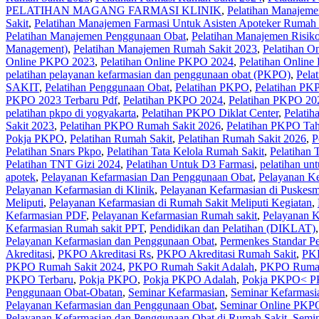
PELATIHAN MAGANG FARMASI KLINIK
,
Pelatihan Manajeme
Sakit
,
Pelatihan Manajemen Farmasi Untuk Asisten Apoteker Rumah 
Pelatihan Manajemen Penggunaan Obat
,
Pelatihan Manajemen Risik
Management)
,
Pelatihan Manajemen Rumah Sakit 2023
,
Pelatihan O
Online PKPO 2023
,
Pelatihan Online PKPO 2024
,
Pelatihan Onlin
pelatihan pelayanan kefarmasian dan penggunaan obat (PKPO)
,
Pela
SAKIT
,
Pelatihan Penggunaan Obat
,
Pelatihan PKPO
,
Pelatihan PK
PKPO 2023 Terbaru Pdf
,
Pelatihan PKPO 2024
,
Pelatihan PKPO 20
pelatihan pkpo di yogyakarta
,
Pelatihan PKPO Diklat Center
,
Pelati
Sakit 2023
,
Pelatihan PKPO Rumah Sakit 2026
,
Pelatihan PKPO Ta
Pokja PKPO
,
Pelatihan Rumah Sakit‎
,
Pelatihan Rumah Sakit 2026
,
P
Pelatihan Snars Pkpo
,
Pelatihan Tata Kelola Rumah Sakit
,
Pelatihan 
Pelatihan TNT Gizi 2024
,
Pelatihan Untuk D3 Farmasi
,
pelatihan un
apotek
,
Pelayanan Kefarmasian Dan Penggunaan Obat
,
Pelayanan K
Pelayanan Kefarmasian di Klinik
,
Pelayanan Kefarmasian di Puskes
Meliputi
,
Pelayanan Kefarmasian di Rumah Sakit Meliputi Kegiatan
,
Kefarmasian PDF
,
Pelayanan Kefarmasian Rumah sakit
,
Pelayanan K
Kefarmasian Rumah sakit PPT
,
Pendidikan dan Pelatihan (DIKLAT)
Pelayanan Kefarmasian dan Penggunaan Obat
,
Permenkes Standar P
Akreditasi
,
PKPO Akreditasi Rs
,
PKPO Akreditasi Rumah Sakit
,
PKP
PKPO Rumah Sakit 2024
,
PKPO Rumah Sakit Adalah
,
PKPO Rumah
PKPO Terbaru
,
Pokja PKPO
,
Pokja PKPO Adalah
,
Pokja PKPO< P
Penggunaan Obat-Obatan
,
Seminar Kefarmasian
,
Seminar Kefarmasi
Pelayanan Kefarmasian dan Penggunaan Obat
,
Seminar Online PKP
Pelayanan Kefarmasian dan Penggunaan Obat di Rumah Sakit
,
Semin