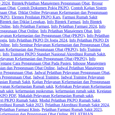
 2024
,
Bimtek/Pelatihan Manajemen Penggunaan Obat
,
Brosur
naan Obat
,
Contoh Dokumen Pokja PKPO
,
Contoh Kajian Sistem
naan Obat
,
Diklat Online Pelayanan Kefarmasian dan Penggunaan
 PKPO
,
Elemen Penilaian PKPO Kars
,
Farmasi Rumah Sakit
 Bimtek dan Diklat Lengkap
,
Info Bimtek Farmasi
,
Info Bimtek
Online
,
Info Pelatihan Farmasi
,
Info Pelatihan Farmasi 2024
,
Info
Penggunaan Obat Online
,
Info Pelatihan Manajemen Obat
,
Info
Pelayanan Kefarmasian dan Penggunaan Obat (PKPO)
,
Info Pelatihan
ogja
,
Info Pelatihan PKPO Di Jogja 2024
,
Info Pelatihan PKPO Di
Online
,
Info Seminar Pelayanan Kefarmasian dan Penggunaan Obat
,
anan Kefarmasian dan Penggunaan Obat (PKPO)
,
Info Training
e
,
Info Training PKPO Standart Nasional Akreditasi Rumah Sakit
,
elayanan Kefarmasian dan Penggunaan Obat (PKPO)
,
Info
Tentang Cara Penggunaan Obat Pada Pasien
,
Inhouse Manajemen
sian dan Penggunaan Obat Online
,
Jadwal Pelatihan Manajemen
dan Penggunaan Obat
,
Jadwal Pelatihan Pelayanan Penggunaan Obat
,
n Penggunaan Obat
,
Jadwal Training
,
Jadwal Training Pelayanan
asian Rumah Sakit
,
Kajian Pelayanan Kefarmasian dan Penggunaan
ayanan Kefarmasian Rumah sakit
,
Kebijakan Pelayanan Kefarmasian
ah sakit
,
kefarmasian puskesmas
,
kefarmasian rumah sakit
,
Kegiatan
 PKPO PDF
,
Makalah Pelayanan Kefarmasian Rumah sakit
,
eri PKPO Rumah Sakit
,
Modul Pelatihan PKPO Rumah Sakit
,
kreditasi Rumah Sakit 2023
,
Pelatihan Akreditasi Rumah Sakit 2024
,
Pelatihan Farmasi Klinis
,
Pelatihan Farmasi Rumah Sakit 2023
,
 Kefarmasian dan Penggunaan Obat Online
,
PELATIHAN