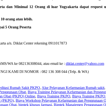
rta dan Minimal 12 Orang di luar Yogyakarta dapat request 
0 orang atau lebih.
ai 5 Orang Peserta
rta a/n. Diklat Center rekening 0911017873
 : SMS/WA ke 082136308044, atau email ke :
diklat.center@yahoo.com
MI DI NOMOR : 082 136 308 044 (Telp. & WA)
editasi Rumah Sakit PKPO
,
Alur Pelayanan Kefarmasian Rumah sakit
,
 Penggunaan Obat
,
Biaya Training Pelayanan Kefarmasian dan Penggu
aan Obat (PKPO) Online
,
Biaya Training PKPO
,
Biaya Training PKPO
t (PKPO)
,
Biaya Workshop Pelayanan Kefarmasian dan Penggunaan 
unaan Obat
,
bimtek khusus farmasi
,
Bimtek Manajemen Penggunaan O