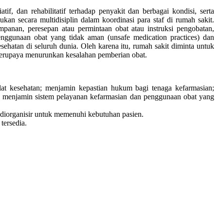
, dan rehabilitatif terhadap penyakit dan berbagai kondisi, serta
n secara multidisiplin dalam koordinasi para staf di rumah sakit.
panan, peresepan atau permintaan obat atau instruksi pengobatan,
penggunaan obat yang tidak aman (unsafe medication practices) dan
ehatan di seluruh dunia. Oleh karena itu, rumah sakit diminta untuk
berupaya menurunkan kesalahan pemberian obat.
lat kesehatan; menjamin kepastian hukum bagi tenaga kefarmasian;
y); menjamin sistem pelayanan kefarmasian dan penggunaan obat yang
diorganisir untuk memenuhi kebutuhan pasien.
tersedia.