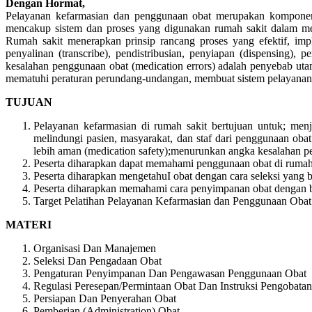
Dengan Hormat,
Pelayanan kefarmasian dan penggunaan obat merupakan komponen yan
mencakup sistem dan proses yang digunakan rumah sakit dalam memb
Rumah sakit menerapkan prinsip rancang proses yang efektif, imp
penyalinan (transcribe), pendistribusian, penyiapan (dispensing)
kesalahan penggunaan obat (medication errors) adalah penyebab utam
mematuhi peraturan perundang-undangan, membuat sistem pelayanan 
TUJUAN
Pelayanan kefarmasian di rumah sakit bertujuan untuk; menj
melindungi pasien, masyarakat, dan staf dari penggunaan oba
lebih aman (medication safety);menurunkan angka kesalahan p
Peserta diharapkan dapat memahami penggunaan obat di rumah 
Peserta diharapkan mengetahuI obat dengan cara seleksi yang be
Peserta diharapkan memahami cara penyimpanan obat dengan 
Target Pelatihan Pelayanan Kefarmasian dan Penggunaan Obat
MATERI
Organisasi Dan Manajemen
Seleksi Dan Pengadaan Obat
Pengaturan Penyimpanan Dan Pengawasan Penggunaan Obat
Regulasi Peresepan/Permintaan Obat Dan Instruksi Pengobatan
Persiapan Dan Penyerahan Obat
Pemberian (Administration) Obat