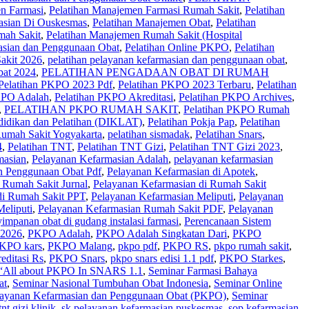
n Farmasi
,
Pelatihan Manajemen Farmasi Rumah Sakit
,
Pelatihan
asian Di Ouskesmas
,
Pelatihan Manajemen Obat
,
Pelatihan
mah Sakit
,
Pelatihan Manajemen Rumah Sakit (Hospital
asian dan Penggunaan Obat
,
Pelatihan Online PKPO
,
Pelatihan
akit 2026
,
pelatihan pelayanan kefarmasian dan penggunaan obat
,
bat 2024
,
PELATIHAN PENGADAAN OBAT DI RUMAH
Pelatihan PKPO 2023 Pdf
,
Pelatihan PKPO 2023 Terbaru
,
Pelatihan
KPO Adalah
,
Pelatihan PKPO Akreditasi
,
Pelatihan PKPO Archives
,
,
PELATIHAN PKPO RUMAH SAKIT
,
Pelatihan PKPO Rumah
ndidikan dan Pelatihan (DIKLAT)
,
Pelatihan Pokja Pap
,
Pelatihan
Rumah Sakit Yogyakarta
,
pelatihan sismadak
,
Pelatihan Snars
,
4
,
Pelatihan TNT
,
Pelatihan TNT Gizi
,
Pelatihan TNT Gizi 2023
,
masian
,
Pelayanan Kefarmasian Adalah
,
pelayanan kefarmasian
n Penggunaan Obat Pdf
,
Pelayanan Kefarmasian di Apotek
,
 Rumah Sakit Jurnal
,
Pelayanan Kefarmasian di Rumah Sakit
di Rumah Sakit PPT
,
Pelayanan Kefarmasian Meliputi
,
Pelayanan
eliputi
,
Pelayanan Kefarmasian Rumah Sakit PDF
,
Pelayanan
impanan obat di gudang instalasi farmasi
,
Perencanaan Sistem
2026
,
PKPO Adalah
,
PKPO Adalah Singkatan Dari
,
PKPO
KPO kars
,
PKPO Malang
,
pkpo pdf
,
PKPO RS
,
pkpo rumah sakit
,
ditasi Rs
,
PKPO Snars
,
pkpo snars edisi 1.1 pdf
,
PKPO Starkes
,
l about PKPO In SNARS 1.1
,
Seminar Farmasi Bahaya
at
,
Seminar Nasional Tumbuhan Obat Indonesia
,
Seminar Online
layanan Kefarmasian dan Penggunaan Obat (PKPO)
,
Seminar
tnt gizi klinik
,
sk pelayanan kefarmasian puskesmas
,
sop kefarmasian