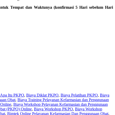
untuk Tempat dan Waktunya (konfirmasi 5 Hari sebelum Hari
Apa Itu PKPO
,
Biaya Diklat PKPO
,
Biaya Pelatihan PKPO
,
Biaya
naan Obat
,
Biaya Training Pelayanan Kefarmasian dan Penggunaan
 Online
,
Biaya Workshop Pelayanan Kefarmasian dan Penggunaan
Obat (PKPO) Online
,
Biaya Workshop PKPO
,
Biaya Workshop
bat
,
Bimtek Online Pelayanan Kefarmasian Dan Penggunaan Obat
,