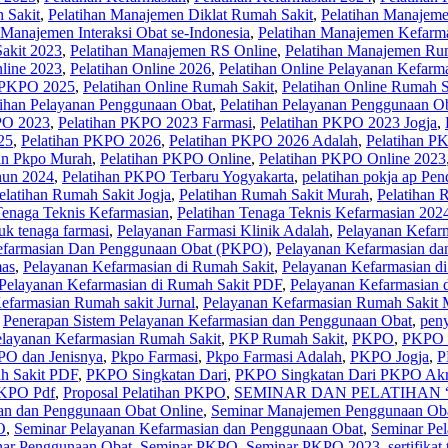
 Sakit
,
Pelatihan Manajemen Diklat Rumah Sakit
,
Pelatihan Manajeme
 Manajemen Interaksi Obat se-Indonesia
,
Pelatihan Manajemen Kefarm
akit 2023
,
Pelatihan Manajemen RS Online
,
Pelatihan Manajemen Ru
nline 2023
,
Pelatihan Online 2026
,
Pelatihan Online Pelayanan Kefarm
e PKPO 2025
,
Pelatihan Online Rumah Sakit
,
Pelatihan Online Rumah S
tihan Pelayanan Penggunaan Obat
,
Pelatihan Pelayanan Penggunaan O
PO 2023
,
Pelatihan PKPO 2023 Farmasi
,
Pelatihan PKPO 2023 Jogja
,
25
,
Pelatihan PKPO 2026
,
Pelatihan PKPO 2026 Adalah
,
Pelatihan P
han Pkpo Murah
,
Pelatihan PKPO Online
,
Pelatihan PKPO Online 2023
hun 2024
,
Pelatihan PKPO Terbaru Yogyakarta
,
pelatihan pokja ap Pe
elatihan Rumah Sakit Jogja
,
Pelatihan Rumah Sakit Murah
,
Pelatihan 
Tenaga Teknis Kefarmasian
,
Pelatihan Tenaga Teknis Kefarmasian 202
tuk tenaga farmasi
,
Pelayanan Farmasi Klinik Adalah
,
Pelayanan Kefar
efarmasian Dan Penggunaan Obat (PKPO)
,
Pelayanan Kefarmasian da
mas
,
Pelayanan Kefarmasian di Rumah Sakit
,
Pelayanan Kefarmasian di
Pelayanan Kefarmasian di Rumah Sakit PDF
,
Pelayanan Kefarmasian 
efarmasian Rumah sakit Jurnal
,
Pelayanan Kefarmasian Rumah Sakit M
,
Penerapan Sistem Pelayanan Kefarmasian dan Penggunaan Obat
,
peny
elayanan Kefarmasian Rumah Sakit
,
PKP Rumah Sakit
,
PKPO
,
PKPO 
O dan Jenisnya
,
Pkpo Farmasi
,
Pkpo Farmasi Adalah
,
PKPO Jogja
,
P
 Sakit PDF
,
PKPO Singkatan Dari
,
PKPO Singkatan Dari PKPO Akre
KPO Pdf
,
Proposal Pelatihan PKPO
,
SEMINAR DAN PELATIHAN “Al
an dan Penggunaan Obat Online
,
Seminar Manajemen Penggunaan Ob
O
,
Seminar Pelayanan Kefarmasian dan Penggunaan Obat
,
Seminar Pe
ar Penggunaan Obat
,
Seminar PKPO
,
Seminar PKPO 2023
,
sertifikat 