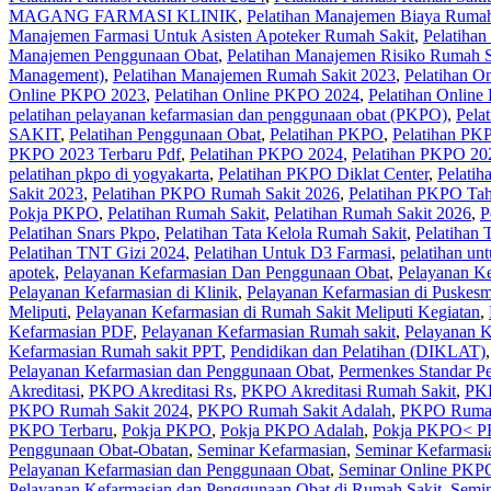
MAGANG FARMASI KLINIK
,
Pelatihan Manajemen Biaya Rumah
Manajemen Farmasi Untuk Asisten Apoteker Rumah Sakit
,
Pelatihan
Manajemen Penggunaan Obat
,
Pelatihan Manajemen Risiko Rumah S
Management)
,
Pelatihan Manajemen Rumah Sakit 2023
,
Pelatihan O
Online PKPO 2023
,
Pelatihan Online PKPO 2024
,
Pelatihan Onlin
pelatihan pelayanan kefarmasian dan penggunaan obat (PKPO)
,
Pela
SAKIT
,
Pelatihan Penggunaan Obat
,
Pelatihan PKPO
,
Pelatihan PK
PKPO 2023 Terbaru Pdf
,
Pelatihan PKPO 2024
,
Pelatihan PKPO 20
pelatihan pkpo di yogyakarta
,
Pelatihan PKPO Diklat Center
,
Pelati
Sakit 2023
,
Pelatihan PKPO Rumah Sakit 2026
,
Pelatihan PKPO Ta
Pokja PKPO
,
Pelatihan Rumah Sakit‎
,
Pelatihan Rumah Sakit 2026
,
P
Pelatihan Snars Pkpo
,
Pelatihan Tata Kelola Rumah Sakit
,
Pelatihan 
Pelatihan TNT Gizi 2024
,
Pelatihan Untuk D3 Farmasi
,
pelatihan un
apotek
,
Pelayanan Kefarmasian Dan Penggunaan Obat
,
Pelayanan K
Pelayanan Kefarmasian di Klinik
,
Pelayanan Kefarmasian di Puskes
Meliputi
,
Pelayanan Kefarmasian di Rumah Sakit Meliputi Kegiatan
,
Kefarmasian PDF
,
Pelayanan Kefarmasian Rumah sakit
,
Pelayanan K
Kefarmasian Rumah sakit PPT
,
Pendidikan dan Pelatihan (DIKLAT)
Pelayanan Kefarmasian dan Penggunaan Obat
,
Permenkes Standar P
Akreditasi
,
PKPO Akreditasi Rs
,
PKPO Akreditasi Rumah Sakit
,
PKP
PKPO Rumah Sakit 2024
,
PKPO Rumah Sakit Adalah
,
PKPO Rumah
PKPO Terbaru
,
Pokja PKPO
,
Pokja PKPO Adalah
,
Pokja PKPO< P
Penggunaan Obat-Obatan
,
Seminar Kefarmasian
,
Seminar Kefarmasi
Pelayanan Kefarmasian dan Penggunaan Obat
,
Seminar Online PKP
Pelayanan Kefarmasian dan Penggunaan Obat di Rumah Sakit
,
Semin