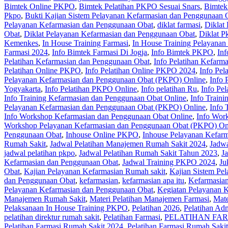
Bimtek Online PKPO
,
Bimtek Pelatihan PKPO Sesuai Snars
,
Bimtek
Pkpo
,
Bukti Kajian Sistem Pelayanan Kefarmasian dan Penggunaan 
Pelayanan Kefarmasian dan Penggunaan Obat
,
diklat farmasi
,
Diklat
Obat
,
Diklat Pelayanan Kefarmasian dan Penggunaan Obat
,
Diklat P
Kemenkes
,
In House Training Farmasi
,
In House Training Pelayanan
Farmasi 2024
,
Info Bimtek Farmasi Di Jogja
,
Info Bimtek PKPO
,
In
Pelatihan Kefarmasian dan Penggunaan Obat
,
Info Pelatihan Kefar
Pelatihan Online PKPO
,
Info Pelatihan Online PKPO 2024
,
Info Pel
Pelayanan Kefarmasian dan Penggunaan Obat (PKPO) Online
,
Info 
Yogyakarta
,
Info Pelatihan PKPO Online
,
Info pelatihan Ru
,
Info Pe
Info Training Kefarmasian dan Penggunaan Obat Online
,
Info Train
Pelayanan Kefarmasian dan Penggunaan Obat (PKPO) Online
,
Info 
Info Workshop Kefarmasian dan Penggunaan Obat Online
,
Info Wor
Workshop Pelayanan Kefarmasian dan Penggunaan Obat (PKPO) On
Penggunaan Obat
,
Inhouse Online PKPO
,
Inhouse Pelayanan Kefar
Rumah Sakit
,
Jadwal Pelatihan Manajemen Rumah Sakit 2024
,
Jadwa
jadwal pelatihan pkpo
,
Jadwal Pelatihan Rumah Sakit Tahun 2023
,
J
Kefarmasian dan Penggunaan Obat
,
Jadwal Training PKPO 2024
,
Ju
Obat
,
Kajian Pelayanan Kefarmasian Rumah sakit
,
Kajian Sistem Pe
dan Penggunaan Obat
,
kefarmasian
,
kefarmasian apa itu
,
Kefarmasia
Pelayanan Kefarmasian dan Penggunaan Obat
,
Kegiatan Pelayanan 
Manajemen Rumah Sakit
,
Materi Pelatihan Manajemen Farmasi
,
Mate
Pelaksanaan In House Training PKPO
,
Pelatihan 2026
,
Pelatihan Adm
pelatihan direktur rumah sakit
,
Pelatihan Farmasi
,
PELATIHAN FAR
Pelatihan Farmasi Rumah Sakit 2024
,
Pelatihan Farmasi Rumah Saki