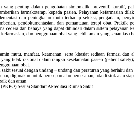
g penting dalam pengobatan simtomatik, preventif, kuratif, paliatif
erikan farmakoterapi kepada pasien. Pelayanan kefarmasian dilakuka
lementasi dan peningkatan mutu terhadap seleksi, pengadaan, penyim
, pemberian, pendokumentasian, dan pemantauan terapi obat. Praktik 
a cedera dan bahaya yang dapat dihindari dalam sistem pelayanan kes
kefarmasian, dan penggunaan obat yang lebih aman yang senantiasa 
amin mutu, manfaat, keamanan, serta khasiat sediaan farmasi dan a
t yang tidak rasional dalam rangka keselamatan pasien (patient safet
enggunaan obat.
sakit sesuai dengan undang – undang dan peraturan yang berlaku dan 
nar, digunakan untuk peresepan atau pemesanan, ada di stok atau siap 
baik dan aman.
 (PKPO) Sesuai Standart Akreditasi Rumah Sakit