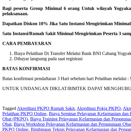
Bagi peserta Group Minimal 6 orang Untuk wilayah Yogyaka
pelaksanaan.
Dapatkan Diskon 10% Jika Satu Instansi Mengirimkan Minimal 1
Satu Instansi/Rumah Sakit Minimal Mengirimkan Peserta 3 samp
CARA PEMBAYARAN
Biaya Pelatihan Di Transfer Melalui Bank BNI Cabang Yogyaka
Dibayar langsung pada saat registrasi
BATAS KONFIRMASI
Batas konfirmasi pendaftaran 3 Hari sebelum hari Pelatihan melalui
UNTUK UNDANGAN DIKLAT/BIMTEK DAPAT MENGHUBUNGI KA
Tagged
Akreditasi PKPO Rumah Sakit
,
Akreditasi Pokja PKPO
,
Akr
Pelatihan PKPO Online
,
Biaya Seminar Pelayanan Kefarmasian dan
Obat (PKPO)
,
Biaya Training Pelayanan Kefarmasian dan Penggun
Obat
,
Biaya Workshop Pelayanan Kefarmasian dan Penggunaan Oba
PKPO Online
,
Bimbingan Teknis Pelayanan Kefarmasian dan Pengg