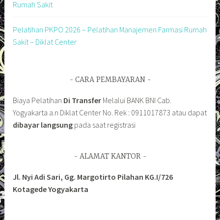
Rumah Sakit
Pelatihan PKPO 2026 – Pelatihan Manajemen Farmasi Rumah
Sakit – Diklat Center
CARA PEMBAYARAN
Biaya Pelatihan
Di Transfer
Melalui BANK BNI Cab.
Yogyakarta a.n Diklat Center No. Rek : 0911017873 atau dapat
dibayar langsung
pada saat registrasi
ALAMAT KANTOR
Jl. Nyi Adi Sari, Gg. Margotirto Pilahan KG.I/726
Kotagede Yogyakarta