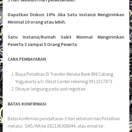
Dapatkan Diskon 10% Jika Satu Instansi Mengirimkan
Minimal 10 orang atau lebih.
Satu Instansi/Rumah Sakit Minimal Mengirimkan
Peserta 3 sampai 5 Orang Peserta
CARA PEMBAYARAN
Biaya Pelatihan Di Transfer Melalui Bank BNI Cabang
Yogyakarta a/n. Diklat Center rekening 0911017873
Dibayar langsung pada saat registrasi
BATAS KONFIRMASI
Batas konfirmasi pendaftaran 3 Hari sebelum hari Pelatihan
melalui : SMS/WA ke 082136308044, atau email ke :