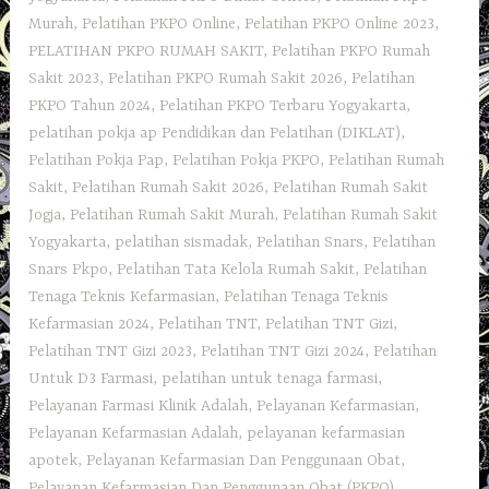
Murah
,
Pelatihan PKPO Online
,
Pelatihan PKPO Online 2023
,
PELATIHAN PKPO RUMAH SAKIT
,
Pelatihan PKPO Rumah
Sakit 2023
,
Pelatihan PKPO Rumah Sakit 2026
,
Pelatihan
PKPO Tahun 2024
,
Pelatihan PKPO Terbaru Yogyakarta
,
pelatihan pokja ap Pendidikan dan Pelatihan (DIKLAT)
,
Pelatihan Pokja Pap
,
Pelatihan Pokja PKPO
,
Pelatihan Rumah
Sakit‎
,
Pelatihan Rumah Sakit 2026
,
Pelatihan Rumah Sakit
Jogja
,
Pelatihan Rumah Sakit Murah
,
Pelatihan Rumah Sakit
Yogyakarta
,
pelatihan sismadak
,
Pelatihan Snars
,
Pelatihan
Snars Pkpo
,
Pelatihan Tata Kelola Rumah Sakit
,
Pelatihan
Tenaga Teknis Kefarmasian
,
Pelatihan Tenaga Teknis
Kefarmasian 2024
,
Pelatihan TNT
,
Pelatihan TNT Gizi
,
Pelatihan TNT Gizi 2023
,
Pelatihan TNT Gizi 2024
,
Pelatihan
Untuk D3 Farmasi
,
pelatihan untuk tenaga farmasi
,
Pelayanan Farmasi Klinik Adalah
,
Pelayanan Kefarmasian
,
Pelayanan Kefarmasian Adalah
,
pelayanan kefarmasian
apotek
,
Pelayanan Kefarmasian Dan Penggunaan Obat
,
Pelayanan Kefarmasian Dan Penggunaan Obat (PKPO)
,