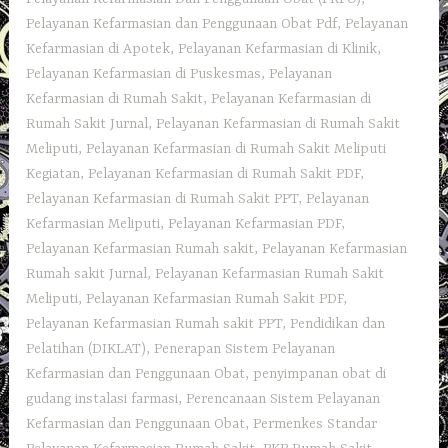
Pelayanan Kefarmasian dan Penggunaan Obat Pdf
,
Pelayanan
Kefarmasian di Apotek
,
Pelayanan Kefarmasian di Klinik
,
Pelayanan Kefarmasian di Puskesmas
,
Pelayanan
Kefarmasian di Rumah Sakit
,
Pelayanan Kefarmasian di
Rumah Sakit Jurnal
,
Pelayanan Kefarmasian di Rumah Sakit
Meliputi
,
Pelayanan Kefarmasian di Rumah Sakit Meliputi
Kegiatan
,
Pelayanan Kefarmasian di Rumah Sakit PDF
,
Pelayanan Kefarmasian di Rumah Sakit PPT
,
Pelayanan
Kefarmasian Meliputi
,
Pelayanan Kefarmasian PDF
,
Pelayanan Kefarmasian Rumah sakit
,
Pelayanan Kefarmasian
Rumah sakit Jurnal
,
Pelayanan Kefarmasian Rumah Sakit
Meliputi
,
Pelayanan Kefarmasian Rumah Sakit PDF
,
Pelayanan Kefarmasian Rumah sakit PPT
,
Pendidikan dan
Pelatihan (DIKLAT)
,
Penerapan Sistem Pelayanan
Kefarmasian dan Penggunaan Obat
,
penyimpanan obat di
gudang instalasi farmasi
,
Perencanaan Sistem Pelayanan
Kefarmasian dan Penggunaan Obat
,
Permenkes Standar