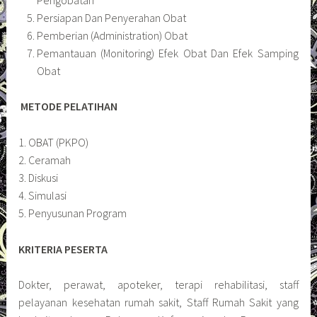
Persiapan Dan Penyerahan Obat
Pemberian (Administration) Obat
Pemantauan (Monitoring) Efek Obat Dan Efek Samping
Obat
METODE PELATIHAN
1. OBAT (PKPO)
2. Ceramah
3. Diskusi
4. Simulasi
5. Penyusunan Program
KRITERIA PESERTA
Dokter, perawat, apoteker, terapi rehabilitasi, staff
pelayanan kesehatan rumah sakit, Staff Rumah Sakit yang