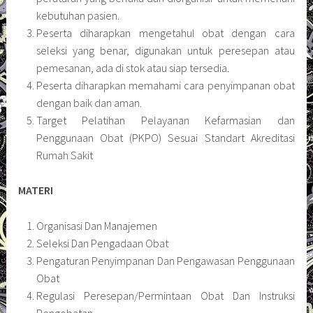
kebutuhan pasien.
Peserta diharapkan mengetahuI obat dengan cara
seleksi yang benar, digunakan untuk peresepan atau
pemesanan, ada di stok atau siap tersedia.
Peserta diharapkan memahami cara penyimpanan obat
dengan baik dan aman.
Target Pelatihan Pelayanan Kefarmasian dan
Penggunaan Obat (PKPO) Sesuai Standart Akreditasi
Rumah Sakit
MATERI
Organisasi Dan Manajemen
Seleksi Dan Pengadaan Obat
Pengaturan Penyimpanan Dan Pengawasan Penggunaan
Obat
Regulasi Peresepan/Permintaan Obat Dan Instruksi
Pengobatan