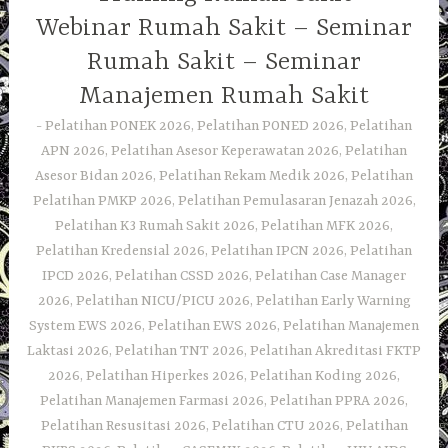
Webinar Rumah Sakit – Seminar
Rumah Sakit – Seminar
Manajemen Rumah Sakit
Pelatihan PONEK 2026, Pelatihan PONED 2026, Pelatihan
APN 2026, Pelatihan Asesor Keperawatan 2026, Pelatihan
Asesor Bidan 2026, Pelatihan Rekam Medik 2026, Pelatihan
Pelatihan PMKP 2026, Pelatihan Pemulasaran Jenazah 2026,
Pelatihan K3 Rumah Sakit 2026, Pelatihan MFK 2026,
Pelatihan Kredensial 2026, Pelatihan IPCN 2026, Pelatihan
IPCD 2026, Pelatihan CSSD 2026, Pelatihan Case Manager
2026, Pelatihan NICU/PICU 2026, Pelatihan Early Warning
System EWS 2026, Pelatihan EWS 2026, Pelatihan Manajemen
Laktasi 2026, Pelatihan TNT 2026, Pelatihan Akreditasi FKTP
2026, Pelatihan Hiperkes 2026, Pelatihan Koding 2026,
Pelatihan Manajemen Farmasi 2026, Pelatihan PPRA 2026,
Pelatihan Resusitasi 2026, Pelatihan CTU 2026, Pelatihan