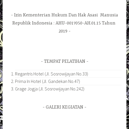
Izin Kementerian Hukum Dan Hak Asasi Manusia
Republik Indonesia : AHU-0017050-AH.01.15 Tahun
2019
TEMPAT PELATIHAN
Regantris Hotel (Jl. Sosrowijayan No.33)
Prima In Hotel (Jl. Gandekan No.47)
Grage Jogja (Jl. Sosrowijayan No.242)
GALERI KEGIATAN