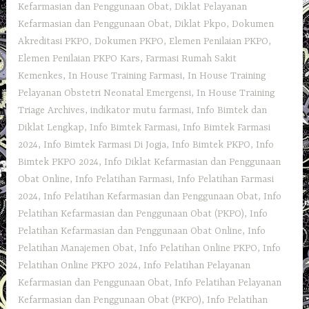
Kefarmasian dan Penggunaan Obat
,
Diklat Pelayanan
Kefarmasian dan Penggunaan Obat
,
Diklat Pkpo
,
Dokumen
Akreditasi PKPO
,
Dokumen PKPO
,
Elemen Penilaian PKPO
,
Elemen Penilaian PKPO Kars
,
Farmasi Rumah Sakit
Kemenkes
,
In House Training Farmasi
,
In House Training
Pelayanan Obstetri Neonatal Emergensi
,
In House Training
Triage Archives
,
indikator mutu farmasi
,
Info Bimtek dan
Diklat Lengkap
,
Info Bimtek Farmasi
,
Info Bimtek Farmasi
2024
,
Info Bimtek Farmasi Di Jogja
,
Info Bimtek PKPO
,
Info
Bimtek PKPO 2024
,
Info Diklat Kefarmasian dan Penggunaan
Obat Online
,
Info Pelatihan Farmasi
,
Info Pelatihan Farmasi
2024
,
Info Pelatihan Kefarmasian dan Penggunaan Obat
,
Info
Pelatihan Kefarmasian dan Penggunaan Obat (PKPO)
,
Info
Pelatihan Kefarmasian dan Penggunaan Obat Online
,
Info
Pelatihan Manajemen Obat
,
Info Pelatihan Online PKPO
,
Info
Pelatihan Online PKPO 2024
,
Info Pelatihan Pelayanan
Kefarmasian dan Penggunaan Obat
,
Info Pelatihan Pelayanan
Kefarmasian dan Penggunaan Obat (PKPO)
,
Info Pelatihan