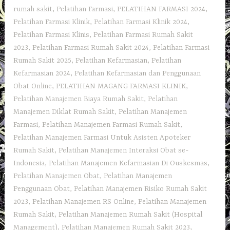
rumah sakit
,
Pelatihan Farmasi
,
PELATIHAN FARMASI 2024
,
Pelatihan Farmasi Klinik
,
Pelatihan Farmasi Klinik 2024
,
Pelatihan Farmasi Klinis
,
Pelatihan Farmasi Rumah Sakit
2023
,
Pelatihan Farmasi Rumah Sakit 2024
,
Pelatihan Farmasi
Rumah Sakit 2025
,
Pelatihan Kefarmasian
,
Pelatihan
Kefarmasian 2024
,
Pelatihan Kefarmasian dan Penggunaan
Obat Online
,
PELATIHAN MAGANG FARMASI KLINIK
,
Pelatihan Manajemen Biaya Rumah Sakit
,
Pelatihan
Manajemen Diklat Rumah Sakit
,
Pelatihan Manajemen
Farmasi
,
Pelatihan Manajemen Farmasi Rumah Sakit
,
Pelatihan Manajemen Farmasi Untuk Asisten Apoteker
Rumah Sakit
,
Pelatihan Manajemen Interaksi Obat se-
Indonesia
,
Pelatihan Manajemen Kefarmasian Di Ouskesmas
,
Pelatihan Manajemen Obat
,
Pelatihan Manajemen
Penggunaan Obat
,
Pelatihan Manajemen Risiko Rumah Sakit
2023
,
Pelatihan Manajemen RS Online
,
Pelatihan Manajemen
Rumah Sakit
,
Pelatihan Manajemen Rumah Sakit (Hospital
Management)
,
Pelatihan Manajemen Rumah Sakit 2023
,