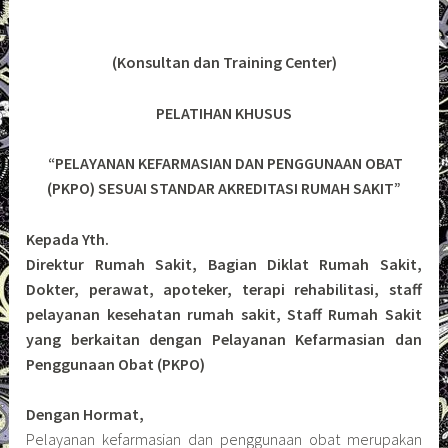
(Konsultan dan Training Center)
PELATIHAN KHUSUS
“PELAYANAN KEFARMASIAN DAN PENGGUNAAN OBAT
(PKPO) SESUAI STANDAR AKREDITASI RUMAH SAKIT”
Kepada Yth.
Direktur Rumah Sakit, Bagian Diklat Rumah Sakit,
Dokter, perawat, apoteker, terapi rehabilitasi, staff
pelayanan kesehatan rumah sakit, Staff Rumah Sakit
yang berkaitan dengan Pelayanan Kefarmasian dan
Penggunaan Obat (PKPO)
Dengan Hormat,
Pelayanan kefarmasian dan penggunaan obat merupakan