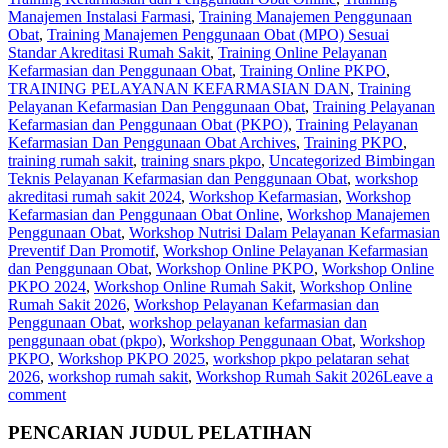
Manajemen Instalasi Farmasi
,
Training Manajemen Penggunaan
Obat
,
Training Manajemen Penggunaan Obat (MPO) Sesuai
Standar Akreditasi Rumah Sakit
,
Training Online Pelayanan
Kefarmasian dan Penggunaan Obat
,
Training Online PKPO
,
TRAINING PELAYANAN KEFARMASIAN DAN
,
Training
Pelayanan Kefarmasian Dan Penggunaan Obat
,
Training Pelayanan
Kefarmasian dan Penggunaan Obat (PKPO)
,
Training Pelayanan
Kefarmasian Dan Penggunaan Obat Archives
,
Training PKPO
,
training rumah sakit
,
training snars pkpo
,
Uncategorized Bimbingan
Teknis Pelayanan Kefarmasian dan Penggunaan Obat
,
workshop
akreditasi rumah sakit 2024
,
Workshop Kefarmasian
,
Workshop
Kefarmasian dan Penggunaan Obat Online
,
Workshop Manajemen
Penggunaan Obat
,
Workshop Nutrisi Dalam Pelayanan Kefarmasian
Preventif Dan Promotif
,
Workshop Online Pelayanan Kefarmasian
dan Penggunaan Obat
,
Workshop Online PKPO
,
Workshop Online
PKPO 2024
,
Workshop Online Rumah Sakit
,
Workshop Online
Rumah Sakit 2026
,
Workshop Pelayanan Kefarmasian dan
Penggunaan Obat
,
workshop pelayanan kefarmasian dan
penggunaan obat (pkpo)
,
Workshop Penggunaan Obat
,
Workshop
PKPO
,
Workshop PKPO 2025
,
workshop pkpo pelataran sehat
2026
,
workshop rumah sakit
,
Workshop Rumah Sakit 2026
Leave a
comment
PENCARIAN JUDUL PELATIHAN