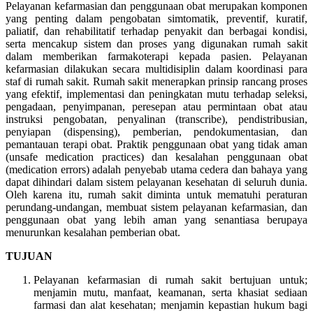
Pelayanan kefarmasian dan penggunaan obat merupakan komponen
yang penting dalam pengobatan simtomatik, preventif, kuratif,
paliatif, dan rehabilitatif terhadap penyakit dan berbagai kondisi,
serta mencakup sistem dan proses yang digunakan rumah sakit
dalam memberikan farmakoterapi kepada pasien. Pelayanan
kefarmasian dilakukan secara multidisiplin dalam koordinasi para
staf di rumah sakit. Rumah sakit menerapkan prinsip rancang proses
yang efektif, implementasi dan peningkatan mutu terhadap seleksi,
pengadaan, penyimpanan, peresepan atau permintaan obat atau
instruksi pengobatan, penyalinan (transcribe), pendistribusian,
penyiapan (dispensing), pemberian, pendokumentasian, dan
pemantauan terapi obat. Praktik penggunaan obat yang tidak aman
(unsafe medication practices) dan kesalahan penggunaan obat
(medication errors) adalah penyebab utama cedera dan bahaya yang
dapat dihindari dalam sistem pelayanan kesehatan di seluruh dunia.
Oleh karena itu, rumah sakit diminta untuk mematuhi peraturan
perundang-undangan, membuat sistem pelayanan kefarmasian, dan
penggunaan obat yang lebih aman yang senantiasa berupaya
menurunkan kesalahan pemberian obat.
TUJUAN
Pelayanan kefarmasian di rumah sakit bertujuan untuk;
menjamin mutu, manfaat, keamanan, serta khasiat sediaan
farmasi dan alat kesehatan; menjamin kepastian hukum bagi