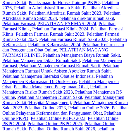
Rumah Sakit
,
Pelaksanaan In House Training PKPO
,
Pelatihan
2026
,
Pelatihan Administrasi Rumah Sakit
,
Pelatihan Akreditasi
Rumah Sakit
,
Pelatihan Akreditasi Rumah Sakit 2023
,
Pelatihan
Akreditasi Rumah Sakit 2024
,
pelatihan direktur rumah sakit
,
Pelatihan Farmasi
,
PELATIHAN FARMASI 2024
,
Pelatihan
Farmasi Klinik
,
Pelatihan Farmasi Klinik 2024
,
Pelatihan Farmasi
Klinis
,
Pelatihan Farmasi Rumah Sakit 2023
,
Pelatihan Farmasi
Rumah Sakit 2024
,
Pelatihan Farmasi Rumah Sakit 2025
,
Pelatihan
Kefarmasian
,
Pelatihan Kefarmasian 2024
,
Pelatihan Kefarmasian
dan Penggunaan Obat Online
,
PELATIHAN MAGANG
FARMASI KLINIK
,
Pelatihan Manajemen Biaya Rumah Sakit
,
Pelatihan Manajemen Diklat Rumah Sakit
,
Pelatihan Manajemen
Farmasi
,
Pelatihan Manajemen Farmasi Rumah Sakit
,
Pelatihan
Manajemen Farmasi Untuk Asisten Apoteker Rumah Sakit
,
Pelatihan Manajemen Interaksi Obat se-Indonesia
,
Pelatihan
Manajemen Kefarmasian Di Ouskesmas
,
Pelatihan Manajemen
Obat
,
Pelatihan Manajemen Penggunaan Obat
,
Pelatihan
Manajemen Risiko Rumah Sakit 2023
,
Pelatihan Manajemen RS
Online
,
Pelatihan Manajemen Rumah Sakit
,
Pelatihan Manajemen
Rumah Sakit (Hospital Management)
,
Pelatihan Manajemen Rumah
Sakit 2023
,
Pelatihan Online 2023
,
Pelatihan Online 2026
,
Pelatihan
Online Pelayanan Kefarmasian dan Penggunaan Obat
,
Pelatihan
Online PKPO
,
Pelatihan Online PKPO 2023
,
Pelatihan Online
PKPO 2024
,
Pelatihan Online PKPO 2025
,
Pelatihan Online
Rumah Sakit
,
Pelatihan Online Rumah Sakit 2026
,
pelatihan