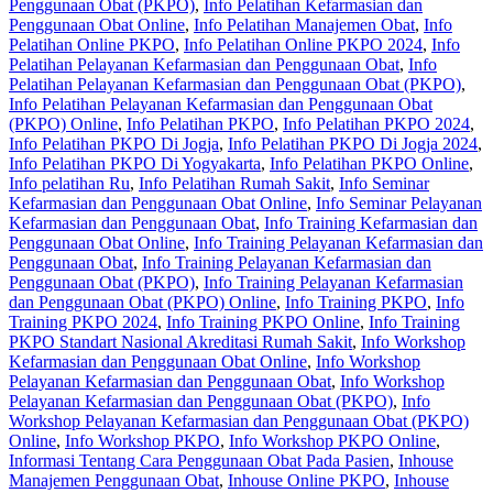
Penggunaan Obat (PKPO)
,
Info Pelatihan Kefarmasian dan
Penggunaan Obat Online
,
Info Pelatihan Manajemen Obat
,
Info
Pelatihan Online PKPO
,
Info Pelatihan Online PKPO 2024
,
Info
Pelatihan Pelayanan Kefarmasian dan Penggunaan Obat
,
Info
Pelatihan Pelayanan Kefarmasian dan Penggunaan Obat (PKPO)
,
Info Pelatihan Pelayanan Kefarmasian dan Penggunaan Obat
(PKPO) Online
,
Info Pelatihan PKPO
,
Info Pelatihan PKPO 2024
,
Info Pelatihan PKPO Di Jogja
,
Info Pelatihan PKPO Di Jogja 2024
,
Info Pelatihan PKPO Di Yogyakarta
,
Info Pelatihan PKPO Online
,
Info pelatihan Ru
,
Info Pelatihan Rumah Sakit
,
Info Seminar
Kefarmasian dan Penggunaan Obat Online
,
Info Seminar Pelayanan
Kefarmasian dan Penggunaan Obat
,
Info Training Kefarmasian dan
Penggunaan Obat Online
,
Info Training Pelayanan Kefarmasian dan
Penggunaan Obat
,
Info Training Pelayanan Kefarmasian dan
Penggunaan Obat (PKPO)
,
Info Training Pelayanan Kefarmasian
dan Penggunaan Obat (PKPO) Online
,
Info Training PKPO
,
Info
Training PKPO 2024
,
Info Training PKPO Online
,
Info Training
PKPO Standart Nasional Akreditasi Rumah Sakit
,
Info Workshop
Kefarmasian dan Penggunaan Obat Online
,
Info Workshop
Pelayanan Kefarmasian dan Penggunaan Obat
,
Info Workshop
Pelayanan Kefarmasian dan Penggunaan Obat (PKPO)
,
Info
Workshop Pelayanan Kefarmasian dan Penggunaan Obat (PKPO)
Online
,
Info Workshop PKPO
,
Info Workshop PKPO Online
,
Informasi Tentang Cara Penggunaan Obat Pada Pasien
,
Inhouse
Manajemen Penggunaan Obat
,
Inhouse Online PKPO
,
Inhouse