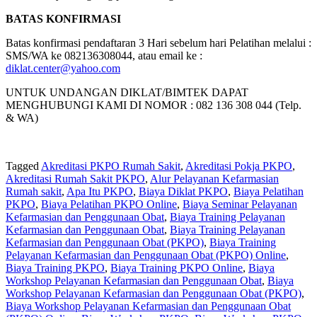
BATAS KONFIRMASI
Batas konfirmasi pendaftaran 3 Hari sebelum hari Pelatihan melalui :
SMS/WA ke 082136308044, atau email ke :
diklat.center@yahoo.com
UNTUK UNDANGAN DIKLAT/BIMTEK DAPAT
MENGHUBUNGI KAMI DI NOMOR : 082 136 308 044 (Telp.
& WA)
Tagged
Akreditasi PKPO Rumah Sakit
,
Akreditasi Pokja PKPO
,
Akreditasi Rumah Sakit PKPO
,
Alur Pelayanan Kefarmasian
Rumah sakit
,
Apa Itu PKPO
,
Biaya Diklat PKPO
,
Biaya Pelatihan
PKPO
,
Biaya Pelatihan PKPO Online
,
Biaya Seminar Pelayanan
Kefarmasian dan Penggunaan Obat
,
Biaya Training Pelayanan
Kefarmasian dan Penggunaan Obat
,
Biaya Training Pelayanan
Kefarmasian dan Penggunaan Obat (PKPO)
,
Biaya Training
Pelayanan Kefarmasian dan Penggunaan Obat (PKPO) Online
,
Biaya Training PKPO
,
Biaya Training PKPO Online
,
Biaya
Workshop Pelayanan Kefarmasian dan Penggunaan Obat
,
Biaya
Workshop Pelayanan Kefarmasian dan Penggunaan Obat (PKPO)
,
Biaya Workshop Pelayanan Kefarmasian dan Penggunaan Obat