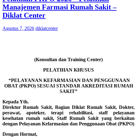
Manajemen Farmasi Rumah Sakit –
Diklat Center
Agustus 7, 2026
diklatcenter
(Konsultan dan Training Center)
PELATIHAN KHUSUS
“PELAYANAN KEFARMASIAN DAN PENGGUNAAN
OBAT (PKPO) SESUAI STANDAR AKREDITASI RUMAH
SAKIT”
Kepada Yth.
Direktur Rumah Sakit, Bagian Diklat Rumah Sakit, Dokter,
perawat, apoteker, terapi rehabilitasi, staff pelayanan
kesehatan rumah sakit, Staff Rumah Sakit yang berkaitan
dengan Pelayanan Kefarmasian dan Penggunaan Obat (PKPO)
Dengan Hormat,