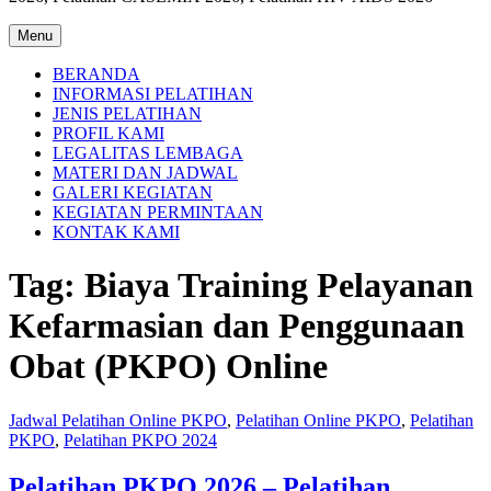
Menu
BERANDA
INFORMASI PELATIHAN
JENIS PELATIHAN
PROFIL KAMI
LEGALITAS LEMBAGA
MATERI DAN JADWAL
GALERI KEGIATAN
KEGIATAN PERMINTAAN
KONTAK KAMI
Tag:
Biaya Training Pelayanan
Kefarmasian dan Penggunaan
Obat (PKPO) Online
Jadwal Pelatihan Online PKPO
,
Pelatihan Online PKPO
,
Pelatihan
PKPO
,
Pelatihan PKPO 2024
Pelatihan PKPO 2026 – Pelatihan