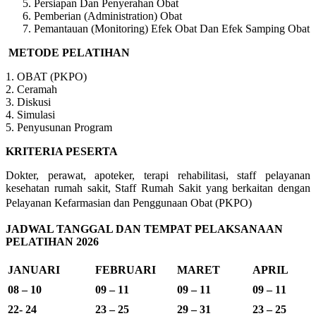
Persiapan Dan Penyerahan Obat
Pemberian (Administration) Obat
Pemantauan (Monitoring) Efek Obat Dan Efek Samping Obat
METODE PELATIHAN
1. OBAT (PKPO)
2. Ceramah
3. Diskusi
4. Simulasi
5. Penyusunan Program
KRITERIA PESERTA
Dokter, perawat, apoteker, terapi rehabilitasi, staff pelayanan
kesehatan rumah sakit, Staff Rumah Sakit yang berkaitan dengan
Pelayanan Kefarmasian dan Penggunaan Obat (PKPO)
JADWAL TANGGAL DAN TEMPAT PELAKSANAAN
PELATIHAN 2026
JANUARI
FEBRUARI
MARET
APRIL
08 – 10
09 – 11
09 – 11
09 – 11
22- 24
23 – 25
29 – 31
23 – 25