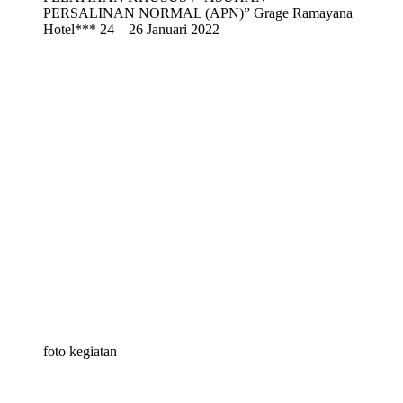
PERSALINAN NORMAL (APN)” Grage Ramayana
Hotel*** 24 – 26 Januari 2022
foto kegiatan