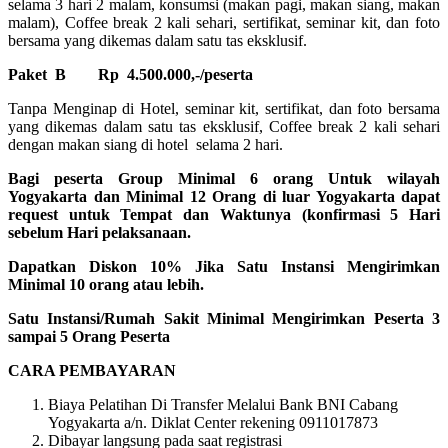
selama 3 hari 2 malam, konsumsi (makan pagi, makan siang, makan
malam), Coffee break 2 kali sehari, sertifikat, seminar kit, dan foto
bersama yang dikemas dalam satu tas eksklusif.
Paket B
Rp 4.500.000,-/peserta
Tanpa Menginap di Hotel, seminar kit, sertifikat, dan foto bersama
yang dikemas dalam satu tas eksklusif, Coffee break 2 kali sehari
dengan makan siang di hotel selama 2 hari.
Bagi peserta Group Minimal 6 orang Untuk wilayah
Yogyakarta dan Minimal 12 Orang di luar Yogyakarta dapat
request untuk Tempat dan Waktunya (konfirmasi 5 Hari
sebelum Hari pelaksanaan.
Dapatkan Diskon 10% Jika Satu Instansi Mengirimkan
Minimal 10 orang atau lebih.
Satu Instansi/Rumah Sakit Minimal Mengirimkan Peserta 3
sampai 5 Orang Peserta
CARA PEMBAYARAN
Biaya Pelatihan Di Transfer Melalui Bank BNI Cabang
Yogyakarta a/n. Diklat Center rekening 0911017873
Dibayar langsung pada saat registrasi