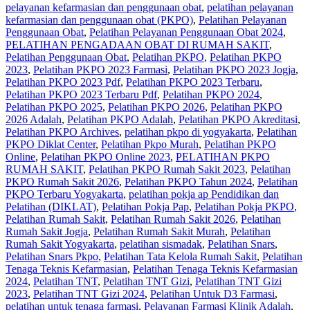
pelayanan kefarmasian dan penggunaan obat
,
pelatihan pelayanan
kefarmasian dan penggunaan obat (PKPO)
,
Pelatihan Pelayanan
Penggunaan Obat
,
Pelatihan Pelayanan Penggunaan Obat 2024
,
PELATIHAN PENGADAAN OBAT DI RUMAH SAKIT
,
Pelatihan Penggunaan Obat
,
Pelatihan PKPO
,
Pelatihan PKPO
2023
,
Pelatihan PKPO 2023 Farmasi
,
Pelatihan PKPO 2023 Jogja
,
Pelatihan PKPO 2023 Pdf
,
Pelatihan PKPO 2023 Terbaru
,
Pelatihan PKPO 2023 Terbaru Pdf
,
Pelatihan PKPO 2024
,
Pelatihan PKPO 2025
,
Pelatihan PKPO 2026
,
Pelatihan PKPO
2026 Adalah
,
Pelatihan PKPO Adalah
,
Pelatihan PKPO Akreditasi
,
Pelatihan PKPO Archives
,
pelatihan pkpo di yogyakarta
,
Pelatihan
PKPO Diklat Center
,
Pelatihan Pkpo Murah
,
Pelatihan PKPO
Online
,
Pelatihan PKPO Online 2023
,
PELATIHAN PKPO
RUMAH SAKIT
,
Pelatihan PKPO Rumah Sakit 2023
,
Pelatihan
PKPO Rumah Sakit 2026
,
Pelatihan PKPO Tahun 2024
,
Pelatihan
PKPO Terbaru Yogyakarta
,
pelatihan pokja ap Pendidikan dan
Pelatihan (DIKLAT)
,
Pelatihan Pokja Pap
,
Pelatihan Pokja PKPO
,
Pelatihan Rumah Sakit‎
,
Pelatihan Rumah Sakit 2026
,
Pelatihan
Rumah Sakit Jogja
,
Pelatihan Rumah Sakit Murah
,
Pelatihan
Rumah Sakit Yogyakarta
,
pelatihan sismadak
,
Pelatihan Snars
,
Pelatihan Snars Pkpo
,
Pelatihan Tata Kelola Rumah Sakit
,
Pelatihan
Tenaga Teknis Kefarmasian
,
Pelatihan Tenaga Teknis Kefarmasian
2024
,
Pelatihan TNT
,
Pelatihan TNT Gizi
,
Pelatihan TNT Gizi
2023
,
Pelatihan TNT Gizi 2024
,
Pelatihan Untuk D3 Farmasi
,
pelatihan untuk tenaga farmasi
,
Pelayanan Farmasi Klinik Adalah
,