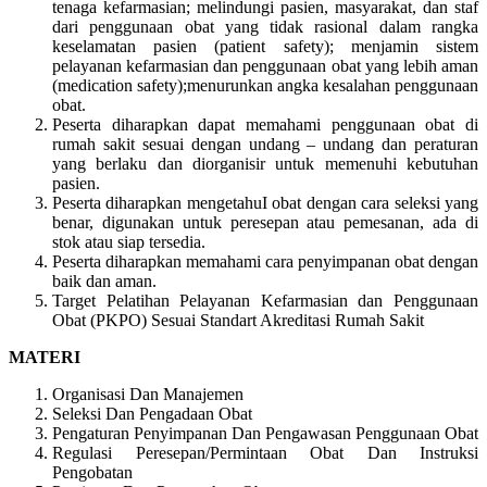
tenaga kefarmasian; melindungi pasien, masyarakat, dan staf
dari penggunaan obat yang tidak rasional dalam rangka
keselamatan pasien (patient safety); menjamin sistem
pelayanan kefarmasian dan penggunaan obat yang lebih aman
(medication safety);menurunkan angka kesalahan penggunaan
obat.
Peserta diharapkan dapat memahami penggunaan obat di
rumah sakit sesuai dengan undang – undang dan peraturan
yang berlaku dan diorganisir untuk memenuhi kebutuhan
pasien.
Peserta diharapkan mengetahuI obat dengan cara seleksi yang
benar, digunakan untuk peresepan atau pemesanan, ada di
stok atau siap tersedia.
Peserta diharapkan memahami cara penyimpanan obat dengan
baik dan aman.
Target Pelatihan Pelayanan Kefarmasian dan Penggunaan
Obat (PKPO) Sesuai Standart Akreditasi Rumah Sakit
MATERI
Organisasi Dan Manajemen
Seleksi Dan Pengadaan Obat
Pengaturan Penyimpanan Dan Pengawasan Penggunaan Obat
Regulasi Peresepan/Permintaan Obat Dan Instruksi
Pengobatan