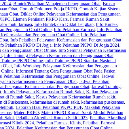
 2024
,
Bimtek/Pelatihan Manajemen Penggunaan Obat
,
Brosur
naan Obat
,
Contoh Dokumen Pokja PKPO
,
Contoh Kajian Sistem
naan Obat
,
Diklat Online Pelayanan Kefarmasian dan Penggunaan
 PKPO
,
Elemen Penilaian PKPO Kars
,
Farmasi Rumah Sakit
kator mutu farmasi
,
Info Bimtek dan Diklat Lengkap
,
Info Bimtek
 dan Penggunaan Obat Online
,
Info Pelatihan Farmasi
,
Info Pelatihan
n Kefarmasian dan Penggunaan Obat Online
,
Info Pelatihan
 Obat
,
Info Pelatihan Pelayanan Kefarmasian dan Penggunaan Obat
nfo Pelatihan PKPO Di Jogja
,
Info Pelatihan PKPO Di Jogja 2024
,
n dan Penggunaan Obat Online
,
Info Seminar Pelayanan Kefarmasian
t
,
Info Training Pelayanan Kefarmasian dan Penggunaan Obat
o Training PKPO Online
,
Info Training PKPO Standart Nasional
n Obat
,
Info Workshop Pelayanan Kefarmasian dan Penggunaan
 Online
,
Informasi Tentang Cara Penggunaan Obat Pada Pasien
,
l Pelatihan Kefarmasian dan Penggunaan Obat Online
,
Jadwal
layanan Kefarmasian dan Penggunaan Obat
,
Jadwal Pelatihan
ar Pelayanan Kefarmasian dan Penggunaan Obat
,
Jadwal Training
,
t
,
Juknis Pelayanan Kefarmasian Rumah Sakit
,
Kajian Pelayanan
at di Rumah Sakit
,
Kasus Pelayanan Kefarmasian Rumah sakit
,
n di Puskesmas
,
kefarmasian di rumah sakit
,
kefarmasian puskesmas
,
eliputi
,
Laporan Hasil Pelatihan PKPO PDF
,
Makalah Pelayanan
kesmas
,
Materi PKPO
,
Materi PKPO Rumah Sakit
,
Modul Pelatihan
ah Sakit
,
Pelatihan Akreditasi Rumah Sakit 2023
,
Pelatihan Akreditasi
armasi Klinik 2024
,
Pelatihan Farmasi Klinis
,
Pelatihan Farmasi
ian 2024
,
Pelatihan Kefarmasian dan Penggunaan Obat Online
,