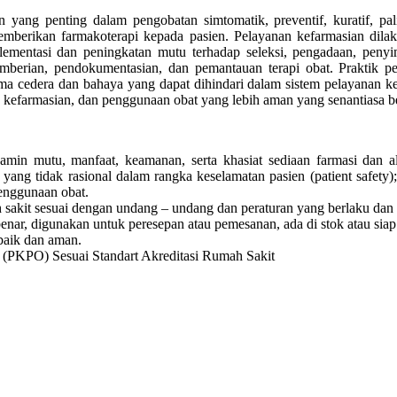
g penting dalam pengobatan simtomatik, preventif, kuratif, paliatif
erikan farmakoterapi kepada pasien. Pelayanan kefarmasian dilakuka
lementasi dan peningkatan mutu terhadap seleksi, pengadaan, penyim
, pemberian, pendokumentasian, dan pemantauan terapi obat. Praktik 
a cedera dan bahaya yang dapat dihindari dalam sistem pelayanan kes
kefarmasian, dan penggunaan obat yang lebih aman yang senantiasa 
amin mutu, manfaat, keamanan, serta khasiat sediaan farmasi dan a
t yang tidak rasional dalam rangka keselamatan pasien (patient safet
enggunaan obat.
sakit sesuai dengan undang – undang dan peraturan yang berlaku dan 
nar, digunakan untuk peresepan atau pemesanan, ada di stok atau siap 
baik dan aman.
 (PKPO) Sesuai Standart Akreditasi Rumah Sakit