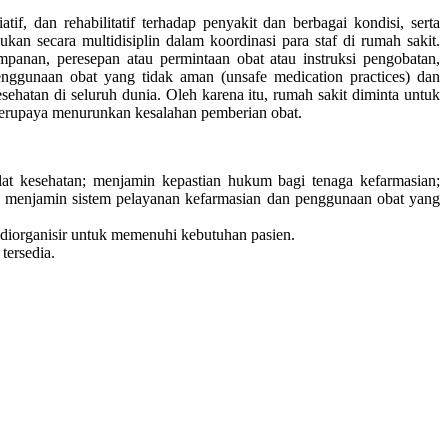
, dan rehabilitatif terhadap penyakit dan berbagai kondisi, serta
n secara multidisiplin dalam koordinasi para staf di rumah sakit.
panan, peresepan atau permintaan obat atau instruksi pengobatan,
penggunaan obat yang tidak aman (unsafe medication practices) dan
ehatan di seluruh dunia. Oleh karena itu, rumah sakit diminta untuk
berupaya menurunkan kesalahan pemberian obat.
lat kesehatan; menjamin kepastian hukum bagi tenaga kefarmasian;
y); menjamin sistem pelayanan kefarmasian dan penggunaan obat yang
diorganisir untuk memenuhi kebutuhan pasien.
tersedia.