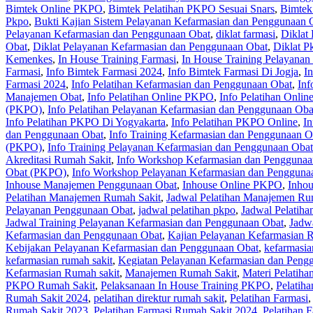
Bimtek Online PKPO
,
Bimtek Pelatihan PKPO Sesuai Snars
,
Bimtek
Pkpo
,
Bukti Kajian Sistem Pelayanan Kefarmasian dan Penggunaan 
Pelayanan Kefarmasian dan Penggunaan Obat
,
diklat farmasi
,
Diklat
Obat
,
Diklat Pelayanan Kefarmasian dan Penggunaan Obat
,
Diklat P
Kemenkes
,
In House Training Farmasi
,
In House Training Pelayanan
Farmasi
,
Info Bimtek Farmasi 2024
,
Info Bimtek Farmasi Di Jogja
,
I
Farmasi 2024
,
Info Pelatihan Kefarmasian dan Penggunaan Obat
,
Inf
Manajemen Obat
,
Info Pelatihan Online PKPO
,
Info Pelatihan Onli
(PKPO)
,
Info Pelatihan Pelayanan Kefarmasian dan Penggunaan Ob
Info Pelatihan PKPO Di Yogyakarta
,
Info Pelatihan PKPO Online
,
In
dan Penggunaan Obat
,
Info Training Kefarmasian dan Penggunaan O
(PKPO)
,
Info Training Pelayanan Kefarmasian dan Penggunaan Oba
Akreditasi Rumah Sakit
,
Info Workshop Kefarmasian dan Penggunaa
Obat (PKPO)
,
Info Workshop Pelayanan Kefarmasian dan Pengguna
Inhouse Manajemen Penggunaan Obat
,
Inhouse Online PKPO
,
Inhou
Pelatihan Manajemen Rumah Sakit
,
Jadwal Pelatihan Manajemen Ru
Pelayanan Penggunaan Obat
,
jadwal pelatihan pkpo
,
Jadwal Pelatih
Jadwal Training Pelayanan Kefarmasian dan Penggunaan Obat
,
Jadw
Kefarmasian dan Penggunaan Obat
,
Kajian Pelayanan Kefarmasian 
Kebijakan Pelayanan Kefarmasian dan Penggunaan Obat
,
kefarmasia
kefarmasian rumah sakit
,
Kegiatan Pelayanan Kefarmasian dan Peng
Kefarmasian Rumah sakit
,
Manajemen Rumah Sakit
,
Materi Pelatih
PKPO Rumah Sakit
,
Pelaksanaan In House Training PKPO
,
Pelatih
Rumah Sakit 2024
,
pelatihan direktur rumah sakit
,
Pelatihan Farmasi
Rumah Sakit 2023
,
Pelatihan Farmasi Rumah Sakit 2024
,
Pelatihan 