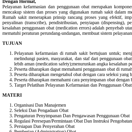
Dengan Hormat,
Pelayanan kefarmasian dan penggunaan obat merupakan komponen yan
mencakup sistem dan proses yang digunakan rumah sakit dalam memb
Rumah sakit menerapkan prinsip rancang proses yang efektif, imp
penyalinan (transcribe), pendistribusian, penyiapan (dispensing)
kesalahan penggunaan obat (medication errors) adalah penyebab utam
mematuhi peraturan perundang-undangan, membuat sistem pelayanan 
TUJUAN
Pelayanan kefarmasian di rumah sakit bertujuan untuk; menj
melindungi pasien, masyarakat, dan staf dari penggunaan oba
lebih aman (medication safety);menurunkan angka kesalahan p
Peserta diharapkan dapat memahami penggunaan obat di rumah 
Peserta diharapkan mengetahuI obat dengan cara seleksi yang be
Peserta diharapkan memahami cara penyimpanan obat dengan 
Target Pelatihan Pelayanan Kefarmasian dan Penggunaan Obat
MATERI
Organisasi Dan Manajemen
Seleksi Dan Pengadaan Obat
Pengaturan Penyimpanan Dan Pengawasan Penggunaan Obat
Regulasi Peresepan/Permintaan Obat Dan Instruksi Pengobatan
Persiapan Dan Penyerahan Obat
Pemberian (Administration) Obat