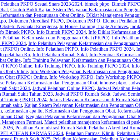
 Pelatihan PKPO Sesuai Snars 2023/2024
,
bimtek pkpo
,
Bimtek PKPO
Obat
,
Contoh Bukti Kajian Sistem Pelayanan Kefarmasian dan Penggu
 Kefarmasian dan Penggunaan Obat Online
,
DIklat Manajemen Penggu
kpo
,
Dokumen Akreditasi PKPO
,
Dokumen PKPO
,
Elemen Penilaian
 Obstetri Neonatal Emergensi
,
In House Training Triage Archives
,
indi
nfo Bimtek PKPO
,
Info Bimtek PKPO 2024
,
Info Diklat Kefarmasian
o Pelatihan Kefarmasian dan Penggunaan Obat (PKPO)
,
Info Pelatiha
ne PKPO 2024
,
Info Pelatihan Pelayanan Kefarmasian dan Penggunaan
at (PKPO) Online
,
Info Pelatihan PKPO
,
Info Pelatihan PKPO 2024
,
I
fo pelatihan Ru
,
Info Pelatihan Rumah Sakit
,
Info Seminar Kefarmasia
bat Online
,
Info Training Pelayanan Kefarmasian dan Penggunaan Oba
t (PKPO) Online
,
Info Training PKPO
,
Info Training PKPO 2024
,
Inf
n Obat Online
,
Info Workshop Pelayanan Kefarmasian dan Penggunaa
an Obat (PKPO) Online
,
Info Workshop PKPO
,
Info Workshop PKPO
se Pelayanan Kefarmasian dan Penggunaan Obat
,
inhouse pkpo
,
Jadwa
mah Sakit 2024
,
Jadwal Pelatihan Online PKPO
,
Jadwal Pelatihan Pe
an Rumah Sakit Tahun 2023
,
Jadwal PKPO Rumah Sakit
,
Jadwal Semin
al Training PKPO 2024
,
Juknis Pelayanan Kefarmasian di Rumah Saki
Rumah sakit
,
Kajian Sistem Pelayanan Kefarmasian dan Penggunaan Ob
n
,
kefarmasian apa itu
,
Kefarmasian dan Penggunaan Obat
,
Kefarmasia
gunaan Obat
,
Kegiatan Pelayanan Kefarmasian dan Penggunaan Obat M
an Manajemen Farmasi
,
Materi pelatihan manajemen kefarmasian di pus
an 2026
,
Pelatihan Administrasi Rumah Sakit
,
Pelatihan Akreditasi Rum
,
PELATIHAN FARMASI 2024
,
Pelatihan Farmasi Klinik
,
Pelatihan F
Farmasi Rumah Sakit 2025
,
Pelatihan Kefarmasian
,
Pelatihan Kefarmas