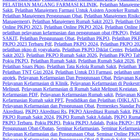
PELATIHAN MAGANG FARMASI KLINIK
,
Pelatihan Manajeme
Sakit
,
Pelatihan Manajemen Farmasi Untuk Asisten Apoteker Rumah 
Pelatihan Manajemen Penggunaan Obat
,
Pelatihan Manajemen Risik
Management)
,
Pelatihan Manajemen Rumah Sakit 2023
,
Pelatihan O
Online PKPO 2023
,
Pelatihan Online PKPO 2024
,
Pelatihan Onlin
pelatihan pelayanan kefarmasian dan penggunaan obat (PKPO)
,
Pela
SAKIT
,
Pelatihan Penggunaan Obat
,
Pelatihan PKPO
,
Pelatihan PK
PKPO 2023 Terbaru Pdf
,
Pelatihan PKPO 2024
,
Pelatihan PKPO 20
pelatihan pkpo di yogyakarta
,
Pelatihan PKPO Diklat Center
,
Pelati
Sakit 2023
,
Pelatihan PKPO Rumah Sakit 2026
,
Pelatihan PKPO Ta
Pokja PKPO
,
Pelatihan Rumah Sakit‎
,
Pelatihan Rumah Sakit 2026
,
P
Pelatihan Snars Pkpo
,
Pelatihan Tata Kelola Rumah Sakit
,
Pelatihan 
Pelatihan TNT Gizi 2024
,
Pelatihan Untuk D3 Farmasi
,
pelatihan un
apotek
,
Pelayanan Kefarmasian Dan Penggunaan Obat
,
Pelayanan K
Pelayanan Kefarmasian di Klinik
,
Pelayanan Kefarmasian di Puskes
Meliputi
,
Pelayanan Kefarmasian di Rumah Sakit Meliputi Kegiatan
,
Kefarmasian PDF
,
Pelayanan Kefarmasian Rumah sakit
,
Pelayanan K
Kefarmasian Rumah sakit PPT
,
Pendidikan dan Pelatihan (DIKLAT)
Pelayanan Kefarmasian dan Penggunaan Obat
,
Permenkes Standar P
Akreditasi
,
PKPO Akreditasi Rs
,
PKPO Akreditasi Rumah Sakit
,
PKP
PKPO Rumah Sakit 2024
,
PKPO Rumah Sakit Adalah
,
PKPO Rumah
PKPO Terbaru
,
Pokja PKPO
,
Pokja PKPO Adalah
,
Pokja PKPO< P
Penggunaan Obat-Obatan
,
Seminar Kefarmasian
,
Seminar Kefarmasi
Pelayanan Kefarmasian dan Penggunaan Obat
,
Seminar Online PKP
Pelayanan Kefarmasian dan Penggunaan Obat di Rumah Sakit
,
Semin