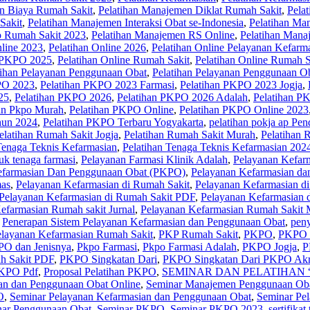
n Biaya Rumah Sakit
,
Pelatihan Manajemen Diklat Rumah Sakit
,
Pela
Sakit
,
Pelatihan Manajemen Interaksi Obat se-Indonesia
,
Pelatihan Ma
o Rumah Sakit 2023
,
Pelatihan Manajemen RS Online
,
Pelatihan Mana
nline 2023
,
Pelatihan Online 2026
,
Pelatihan Online Pelayanan Kefarm
e PKPO 2025
,
Pelatihan Online Rumah Sakit
,
Pelatihan Online Rumah S
tihan Pelayanan Penggunaan Obat
,
Pelatihan Pelayanan Penggunaan O
PO 2023
,
Pelatihan PKPO 2023 Farmasi
,
Pelatihan PKPO 2023 Jogja
,
25
,
Pelatihan PKPO 2026
,
Pelatihan PKPO 2026 Adalah
,
Pelatihan P
han Pkpo Murah
,
Pelatihan PKPO Online
,
Pelatihan PKPO Online 2023
hun 2024
,
Pelatihan PKPO Terbaru Yogyakarta
,
pelatihan pokja ap Pe
elatihan Rumah Sakit Jogja
,
Pelatihan Rumah Sakit Murah
,
Pelatihan 
Tenaga Teknis Kefarmasian
,
Pelatihan Tenaga Teknis Kefarmasian 202
tuk tenaga farmasi
,
Pelayanan Farmasi Klinik Adalah
,
Pelayanan Kefar
efarmasian Dan Penggunaan Obat (PKPO)
,
Pelayanan Kefarmasian da
mas
,
Pelayanan Kefarmasian di Rumah Sakit
,
Pelayanan Kefarmasian di
Pelayanan Kefarmasian di Rumah Sakit PDF
,
Pelayanan Kefarmasian 
efarmasian Rumah sakit Jurnal
,
Pelayanan Kefarmasian Rumah Sakit M
,
Penerapan Sistem Pelayanan Kefarmasian dan Penggunaan Obat
,
peny
elayanan Kefarmasian Rumah Sakit
,
PKP Rumah Sakit
,
PKPO
,
PKPO 
O dan Jenisnya
,
Pkpo Farmasi
,
Pkpo Farmasi Adalah
,
PKPO Jogja
,
P
 Sakit PDF
,
PKPO Singkatan Dari
,
PKPO Singkatan Dari PKPO Akre
KPO Pdf
,
Proposal Pelatihan PKPO
,
SEMINAR DAN PELATIHAN “Al
an dan Penggunaan Obat Online
,
Seminar Manajemen Penggunaan Ob
O
,
Seminar Pelayanan Kefarmasian dan Penggunaan Obat
,
Seminar Pe
ar Penggunaan Obat
,
Seminar PKPO
,
Seminar PKPO 2023
,
sertifikat 