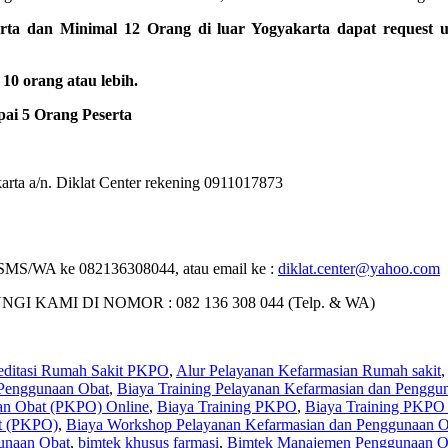
rta dan Minimal 12 Orang di luar Yogyakarta dapat request 
0 orang atau lebih.
ai 5 Orang Peserta
rta a/n. Diklat Center rekening 0911017873
 : SMS/WA ke 082136308044, atau email ke :
diklat.center@yahoo.com
MI DI NOMOR : 082 136 308 044 (Telp. & WA)
editasi Rumah Sakit PKPO
,
Alur Pelayanan Kefarmasian Rumah sakit
,
 Penggunaan Obat
,
Biaya Training Pelayanan Kefarmasian dan Penggu
aan Obat (PKPO) Online
,
Biaya Training PKPO
,
Biaya Training PKPO
t (PKPO)
,
Biaya Workshop Pelayanan Kefarmasian dan Penggunaan 
unaan Obat
,
bimtek khusus farmasi
,
Bimtek Manajemen Penggunaan O