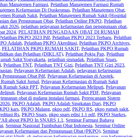
tihan Manajemen Farmasi
,
Pelatihan Manajemen Farmasi Rumah
najemen Kefarmasian Di Ouskesmas
,
Pelatihan Manajemen Obat
,
jemen Rumah Sakit
,
Pelatihan Manajemen Rumah Sakit (Hospital
asian dan Penggunaan Obat
,
Pelatihan Online PKPO
,
Pelatihan
akit 2026
,
pelatihan pelayanan kefarmasian dan penggunaan obat
,
bat 2024
,
PELATIHAN PENGADAAN OBAT DI RUMAH
Pelatihan PKPO 2023 Pdf
,
Pelatihan PKPO 2023 Terbaru
,
Pelatihan
KPO Adalah
,
Pelatihan PKPO Akreditasi
,
Pelatihan PKPO Archives
,
,
PELATIHAN PKPO RUMAH SAKIT
,
Pelatihan PKPO Rumah
ndidikan dan Pelatihan (DIKLAT)
,
Pelatihan Pokja Pap
,
Pelatihan
Rumah Sakit Yogyakarta
,
pelatihan sismadak
,
Pelatihan Snars
,
4
,
Pelatihan TNT
,
Pelatihan TNT Gizi
,
Pelatihan TNT Gizi 2023
,
masian
,
Pelayanan Kefarmasian Adalah
,
pelayanan kefarmasian
n Penggunaan Obat Pdf
,
Pelayanan Kefarmasian di Apotek
,
 Rumah Sakit Jurnal
,
Pelayanan Kefarmasian di Rumah Sakit
di Rumah Sakit PPT
,
Pelayanan Kefarmasian Meliputi
,
Pelayanan
eliputi
,
Pelayanan Kefarmasian Rumah Sakit PDF
,
Pelayanan
impanan obat di gudang instalasi farmasi
,
Perencanaan Sistem
2026
,
PKPO Adalah
,
PKPO Adalah Singkatan Dari
,
PKPO
KPO kars
,
PKPO Malang
,
pkpo pdf
,
PKPO RS
,
pkpo rumah sakit
,
ditasi Rs
,
PKPO Snars
,
pkpo snars edisi 1.1 pdf
,
PKPO Starkes
,
l about PKPO In SNARS 1.1
,
Seminar Farmasi Bahaya
at
,
Seminar Nasional Tumbuhan Obat Indonesia
,
Seminar Online
layanan Kefarmasian dan Penggunaan Obat (PKPO)
,
Seminar
tnt gizi klinik
,
sk pelayanan kefarmasian puskesmas
,
sop kefarmasian