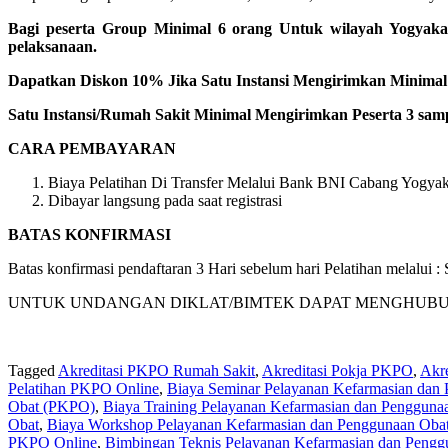
Bagi peserta Group Minimal 6 orang Untuk wilayah Yogyaka
pelaksanaan.
Dapatkan Diskon 10% Jika Satu Instansi Mengirimkan Minimal 1
Satu Instansi/Rumah Sakit Minimal Mengirimkan Peserta 3 samp
CARA PEMBAYARAN
Biaya Pelatihan Di Transfer Melalui Bank BNI Cabang Yogyaka
Dibayar langsung pada saat registrasi
BATAS KONFIRMASI
Batas konfirmasi pendaftaran 3 Hari sebelum hari Pelatihan melalui
UNTUK UNDANGAN DIKLAT/BIMTEK DAPAT MENGHUBUNGI KA
Tagged
Akreditasi PKPO Rumah Sakit
,
Akreditasi Pokja PKPO
,
Akr
Pelatihan PKPO Online
,
Biaya Seminar Pelayanan Kefarmasian dan
Obat (PKPO)
,
Biaya Training Pelayanan Kefarmasian dan Penggun
Obat
,
Biaya Workshop Pelayanan Kefarmasian dan Penggunaan Oba
PKPO Online
,
Bimbingan Teknis Pelayanan Kefarmasian dan Pengg