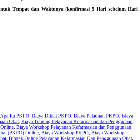
untuk Tempat dan Waktunya (konfirmasi 5 Hari sebelum Hari
Apa Itu PKPO
,
Biaya Diklat PKPO
,
Biaya Pelatihan PKPO
,
Biaya
naan Obat
,
Biaya Training Pelayanan Kefarmasian dan Penggunaan
 Online
,
Biaya Workshop Pelayanan Kefarmasian dan Penggunaan
Obat (PKPO) Online
,
Biaya Workshop PKPO
,
Biaya Workshop
bat
,
Bimtek Online Pelayanan Kefarmasian Dan Penggunaan Obat
,