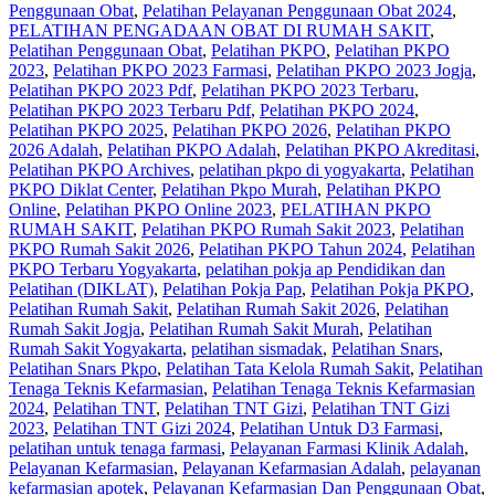
Penggunaan Obat
,
Pelatihan Pelayanan Penggunaan Obat 2024
,
PELATIHAN PENGADAAN OBAT DI RUMAH SAKIT
,
Pelatihan Penggunaan Obat
,
Pelatihan PKPO
,
Pelatihan PKPO
2023
,
Pelatihan PKPO 2023 Farmasi
,
Pelatihan PKPO 2023 Jogja
,
Pelatihan PKPO 2023 Pdf
,
Pelatihan PKPO 2023 Terbaru
,
Pelatihan PKPO 2023 Terbaru Pdf
,
Pelatihan PKPO 2024
,
Pelatihan PKPO 2025
,
Pelatihan PKPO 2026
,
Pelatihan PKPO
2026 Adalah
,
Pelatihan PKPO Adalah
,
Pelatihan PKPO Akreditasi
,
Pelatihan PKPO Archives
,
pelatihan pkpo di yogyakarta
,
Pelatihan
PKPO Diklat Center
,
Pelatihan Pkpo Murah
,
Pelatihan PKPO
Online
,
Pelatihan PKPO Online 2023
,
PELATIHAN PKPO
RUMAH SAKIT
,
Pelatihan PKPO Rumah Sakit 2023
,
Pelatihan
PKPO Rumah Sakit 2026
,
Pelatihan PKPO Tahun 2024
,
Pelatihan
PKPO Terbaru Yogyakarta
,
pelatihan pokja ap Pendidikan dan
Pelatihan (DIKLAT)
,
Pelatihan Pokja Pap
,
Pelatihan Pokja PKPO
,
Pelatihan Rumah Sakit‎
,
Pelatihan Rumah Sakit 2026
,
Pelatihan
Rumah Sakit Jogja
,
Pelatihan Rumah Sakit Murah
,
Pelatihan
Rumah Sakit Yogyakarta
,
pelatihan sismadak
,
Pelatihan Snars
,
Pelatihan Snars Pkpo
,
Pelatihan Tata Kelola Rumah Sakit
,
Pelatihan
Tenaga Teknis Kefarmasian
,
Pelatihan Tenaga Teknis Kefarmasian
2024
,
Pelatihan TNT
,
Pelatihan TNT Gizi
,
Pelatihan TNT Gizi
2023
,
Pelatihan TNT Gizi 2024
,
Pelatihan Untuk D3 Farmasi
,
pelatihan untuk tenaga farmasi
,
Pelayanan Farmasi Klinik Adalah
,
Pelayanan Kefarmasian
,
Pelayanan Kefarmasian Adalah
,
pelayanan
kefarmasian apotek
,
Pelayanan Kefarmasian Dan Penggunaan Obat
,