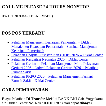
CALL ME PLEASE 24 HOURS NONSTOP
0821 3630 8044 (TELKOMSEL)
POS POS TERBARU
Pelatihan Manajemen Kearsipan Pemerintah – Diklat
Manajemen Kearsipan Pemerintah – Seminar Manajemen
Kearsipan Pemerintah
Pelatihan Hospital Disaster Plan (HDP) 2026 – Diklat Center
Pelatihan Resusitasi Neonatus 2026 – Diklat Center
Pelatihan Geriatri – Pelatihan Manajemen Mutu Pelayanan
Geriatri 2026 – Jadwal Pelatihan Geriatri 2026 – Pelatihan
Rumah Sakit
Pelatihan PKPO 2026 – Pelatihan Manajemen Farmasi
Rumah Sakit – Diklat Center
CARA PEMBAYARAN
Biaya Pelatihan
Di Transfer
Melalui BANK BNI Cab. Yogyakarta
a.n Diklat Center No. Rek : 0911017873 atau dapat
dibayar