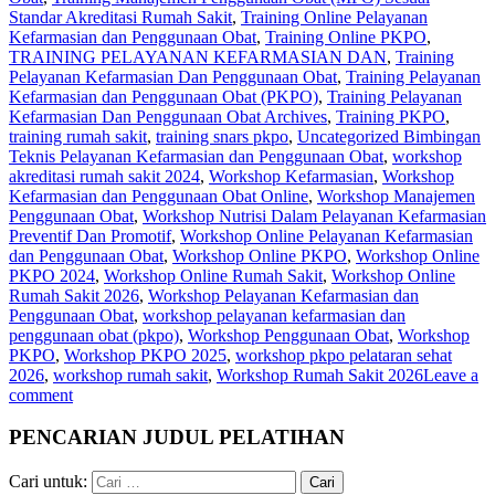
Standar Akreditasi Rumah Sakit
,
Training Online Pelayanan
Kefarmasian dan Penggunaan Obat
,
Training Online PKPO
,
TRAINING PELAYANAN KEFARMASIAN DAN
,
Training
Pelayanan Kefarmasian Dan Penggunaan Obat
,
Training Pelayanan
Kefarmasian dan Penggunaan Obat (PKPO)
,
Training Pelayanan
Kefarmasian Dan Penggunaan Obat Archives
,
Training PKPO
,
training rumah sakit
,
training snars pkpo
,
Uncategorized Bimbingan
Teknis Pelayanan Kefarmasian dan Penggunaan Obat
,
workshop
akreditasi rumah sakit 2024
,
Workshop Kefarmasian
,
Workshop
Kefarmasian dan Penggunaan Obat Online
,
Workshop Manajemen
Penggunaan Obat
,
Workshop Nutrisi Dalam Pelayanan Kefarmasian
Preventif Dan Promotif
,
Workshop Online Pelayanan Kefarmasian
dan Penggunaan Obat
,
Workshop Online PKPO
,
Workshop Online
PKPO 2024
,
Workshop Online Rumah Sakit
,
Workshop Online
Rumah Sakit 2026
,
Workshop Pelayanan Kefarmasian dan
Penggunaan Obat
,
workshop pelayanan kefarmasian dan
penggunaan obat (pkpo)
,
Workshop Penggunaan Obat
,
Workshop
PKPO
,
Workshop PKPO 2025
,
workshop pkpo pelataran sehat
2026
,
workshop rumah sakit
,
Workshop Rumah Sakit 2026
Leave a
comment
PENCARIAN JUDUL PELATIHAN
Cari untuk: