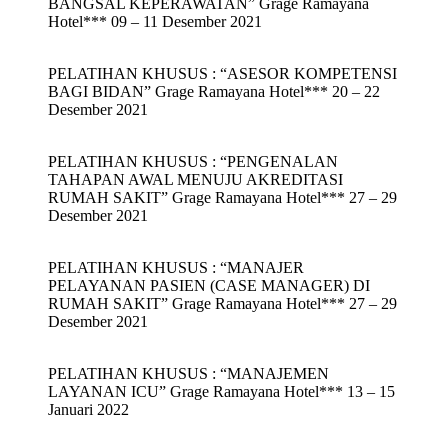
BANGSAL KEPERAWATAN” Grage Ramayana
Hotel*** 09 – 11 Desember 2021
PELATIHAN KHUSUS : “ASESOR KOMPETENSI
BAGI BIDAN” Grage Ramayana Hotel*** 20 – 22
Desember 2021
PELATIHAN KHUSUS : “PENGENALAN
TAHAPAN AWAL MENUJU AKREDITASI
RUMAH SAKIT” Grage Ramayana Hotel*** 27 – 29
Desember 2021
PELATIHAN KHUSUS : “MANAJER
PELAYANAN PASIEN (CASE MANAGER) DI
RUMAH SAKIT” Grage Ramayana Hotel*** 27 – 29
Desember 2021
PELATIHAN KHUSUS : “MANAJEMEN
LAYANAN ICU” Grage Ramayana Hotel*** 13 – 15
Januari 2022