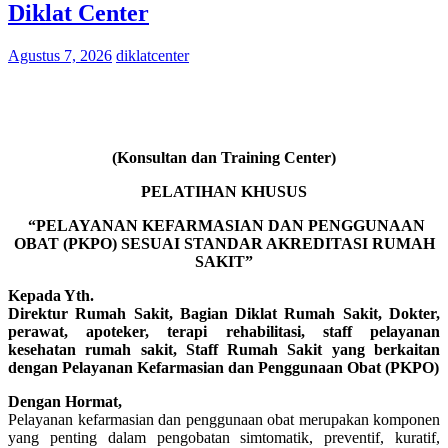
Diklat Center
Agustus 7, 2026
diklatcenter
(Konsultan dan Training Center)
PELATIHAN KHUSUS
“PELAYANAN KEFARMASIAN DAN PENGGUNAAN
OBAT (PKPO) SESUAI STANDAR AKREDITASI RUMAH
SAKIT”
Kepada Yth.
Direktur Rumah Sakit, Bagian Diklat Rumah Sakit, Dokter,
perawat, apoteker, terapi rehabilitasi, staff pelayanan
kesehatan rumah sakit, Staff Rumah Sakit yang berkaitan
dengan Pelayanan Kefarmasian dan Penggunaan Obat (PKPO)
Dengan Hormat,
Pelayanan kefarmasian dan penggunaan obat merupakan komponen
yang penting dalam pengobatan simtomatik, preventif, kuratif,