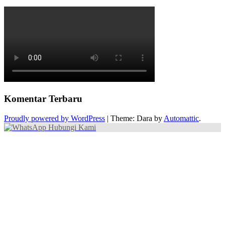
Komentar Terbaru
Proudly powered by WordPress
|
Theme: Dara by
Automattic
.
Hubungi Kami