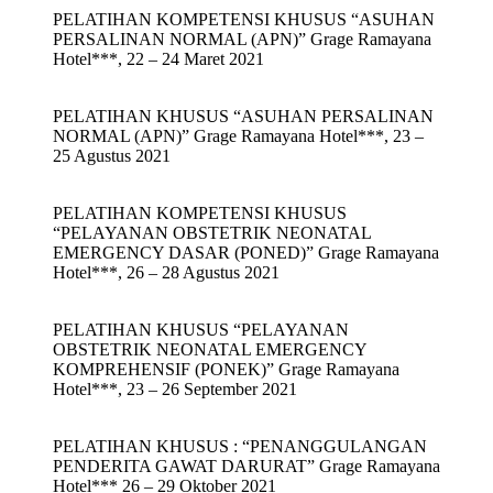
PELATIHAN KOMPETENSI KHUSUS “ASUHAN
PERSALINAN NORMAL (APN)” Grage Ramayana
Hotel***, 22 – 24 Maret 2021
PELATIHAN KHUSUS “ASUHAN PERSALINAN
NORMAL (APN)” Grage Ramayana Hotel***, 23 –
25 Agustus 2021
PELATIHAN KOMPETENSI KHUSUS
“PELAYANAN OBSTETRIK NEONATAL
EMERGENCY DASAR (PONED)” Grage Ramayana
Hotel***, 26 – 28 Agustus 2021
PELATIHAN KHUSUS “PELAYANAN
OBSTETRIK NEONATAL EMERGENCY
KOMPREHENSIF (PONEK)” Grage Ramayana
Hotel***, 23 – 26 September 2021
PELATIHAN KHUSUS : “PENANGGULANGAN
PENDERITA GAWAT DARURAT” Grage Ramayana
Hotel*** 26 – 29 Oktober 2021